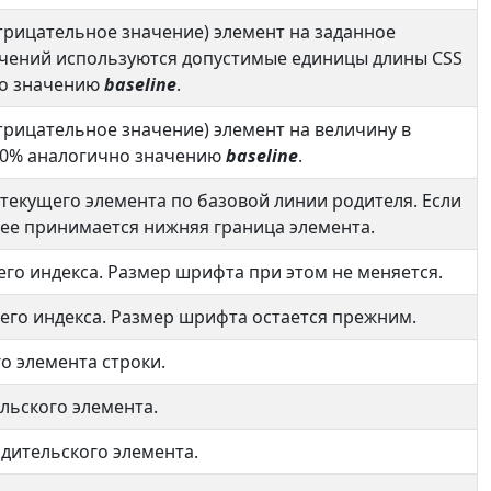
трицательное значение) элемент на заданное
начений используются допустимые единицы длины CSS
авно значению
baseline
.
трицательное значение) элемент на величину в
м 0% аналогично значению
baseline
.
екущего элемента по базовой линии родителя. Если
нее принимается нижняя граница элемента.
го индекса. Размер шрифта при этом не меняется.
него индекса. Размер шрифта остается прежним.
о элемента строки.
льского элемента.
дительского элемента.