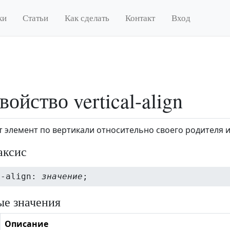
ки
Статьи
Как сделать
Контакт
Вход
войство vertical-align
 элемент по вертикали относительно своего родителя 
аксис
l-align:
значение
;
е значения
Описание