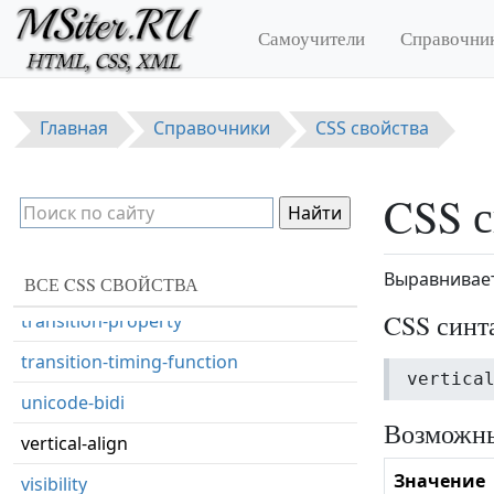
Перейти к основному содержанию
top
Самоучители
Справочни
transform
transform-origin
Главная
Справочники
CSS свойства
transform-style
transition
CSS с
transition-delay
Выравнивает
transition-duration
ВСЕ CSS СВОЙСТВА
CSS синт
transition-property
transition-timing-function
vertica
unicode-bidi
Возможны
vertical-align
Значение
visibility