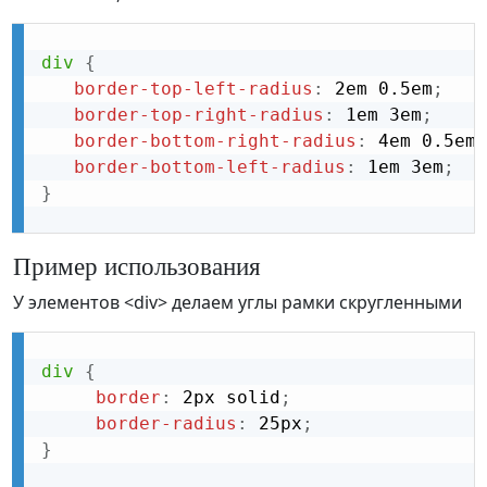
div
{
border-top-left-radius
:
 2em 0.5em
;
border-top-right-radius
:
 1em 3em
;
border-bottom-right-radius
:
 4em 0.5em
;
border-bottom-left-radius
:
 1em 3em
;
}
Пример использования
У элементов <div> делаем углы рамки скругленными
div
{
border
:
 2px solid
;
border-radius
:
 25px
;
}