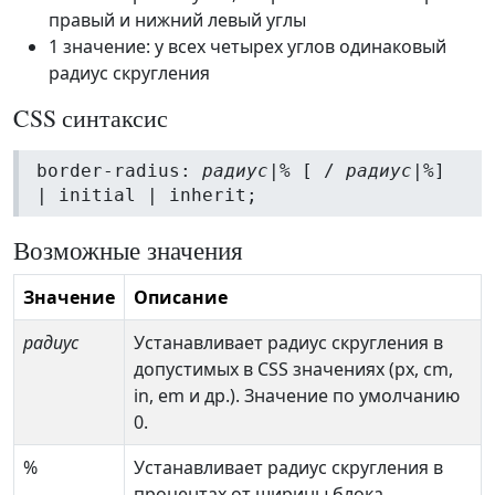
правый и нижний левый углы
1 значение: у всех четырех углов одинаковый
радиус скругления
CSS синтаксис
border-radius:
радиус
|% [ /
радиус
|%]
| initial | inherit;
Возможные значения
Значение
Описание
радиус
Устанавливает радиус скругления в
допустимых в CSS значениях (px, cm,
in, em и др.). Значение по умолчанию
0.
%
Устанавливает радиус скругления в
процентах от ширины блока.