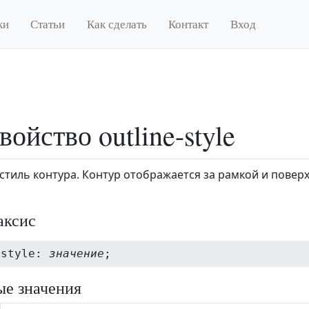
ки
Статьи
Как сделать
Контакт
Вход
войство outline-style
стиль контура. Контур отображается за рамкой и поверх
аксис
-style:
значение
;
е значения