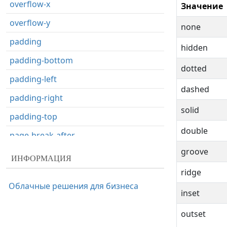
overflow-x
Значение
overflow-y
none
padding
hidden
padding-bottom
dotted
padding-left
dashed
padding-right
solid
padding-top
double
page-break-after
groove
page-break-before
ИНФОРМАЦИЯ
ridge
page-break-inside
Облачные решения для бизнеса
perspective
inset
perspective-origin
outset