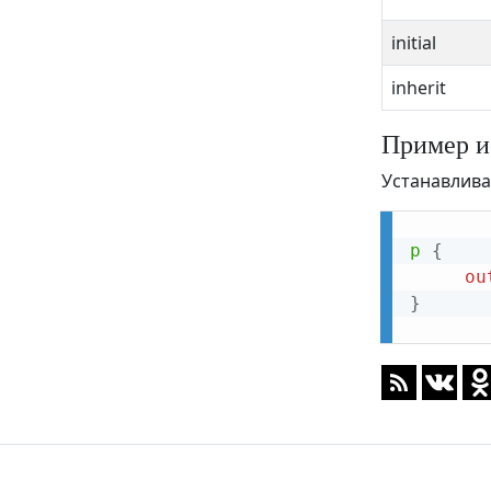
position
initial
quotes
resize
inherit
right
Пример и
tab-size
Устанавлива
table-layout
text-align
p
{
ou
text-align-last
}
text-decoration
text-decoration-color
text-decoration-line
text-decoration-style