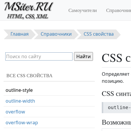
Перейти к основному содержанию
min-height
Самоучители
Справочни
min-width
opacity
Главная
Справочники
CSS свойства
order
orphans
CSS с
outline
outline-color
Определяет 
ВСЕ CSS СВОЙСТВА
outline-offset
позицию.
outline-style
CSS синт
outline-width
outline
overflow
Возможны
overflow-wrap