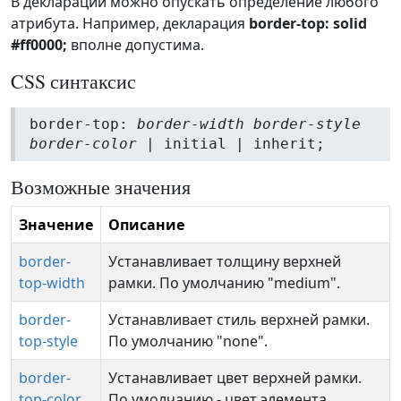
В декларации можно опускать определение любого
атрибута. Например, декларация
border-top: solid
#ff0000;
вполне допустима.
CSS синтаксис
border-top:
border-width border-style
border-color
| initial | inherit;
Возможные значения
Значение
Описание
border-
Устанавливает толщину верхней
top-width
рамки. По умолчанию "medium".
border-
Устанавливает стиль верхней рамки.
top-style
По умолчанию "none".
border-
Устанавливает цвет верхней рамки.
top-color
По умолчанию - цвет элемента.