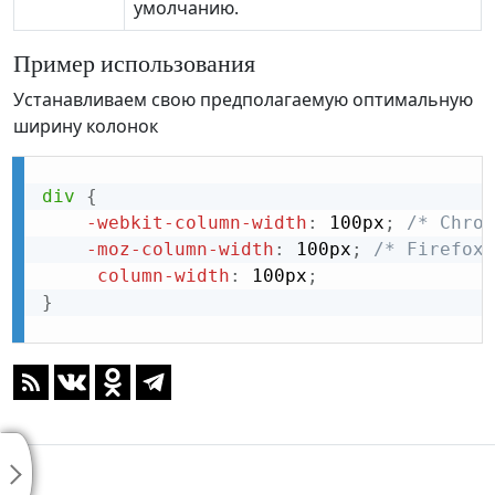
умолчанию.
Пример использования
Устанавливаем свою предполагаемую оптимальную
ширину колонок
div
{
-webkit-column-width
:
 100px
;
/* Chrom
-moz-column-width
:
 100px
;
/* Firefox 
column-width
:
 100px
;
}