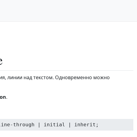
e
ия, линии над текстом. Одновременно можно
ion
.
line-through | initial | inherit;