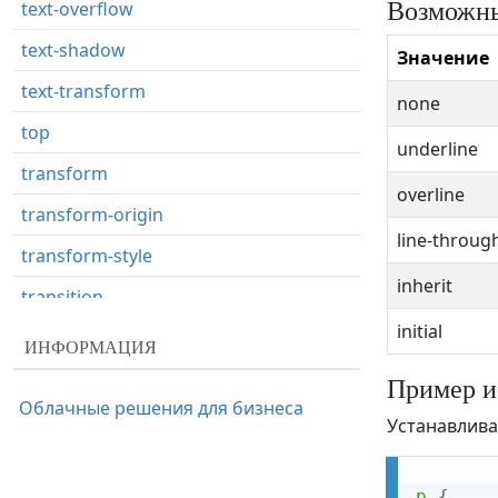
Возможны
text-overflow
text-shadow
Значение
text-transform
none
top
underline
transform
overline
transform-origin
line-throug
transform-style
inherit
transition
initial
transition-delay
ИНФОРМАЦИЯ
transition-duration
Пример и
Облачные решения для бизнеса
transition-property
Устанавлива
transition-timing-function
p
{