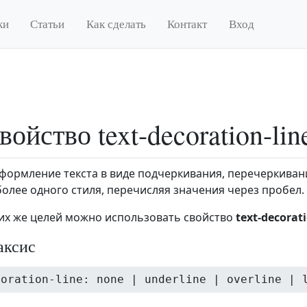
ки
Статьи
Как сделать
Контакт
Вход
войство text-decoration-lin
формление текста в виде подчеркивания, перечеркиван
олее одного стиля, перечисляя значения через пробел.
тих же целей можно использовать свойство
text-decorat
аксис
coration-line: none | underline | overline | 