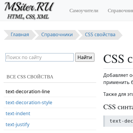
Перейти к основному содержанию
resize
Самоучители
Справочни
right
tab-size
Главная
Справочники
CSS свойства
table-layout
text-align
CSS с
text-align-last
text-decoration
Добавляет о
ВСЕ CSS СВОЙСТВА
text-decoration-color
применить б
text-decoration-line
Также для э
text-decoration-style
CSS синт
text-indent
text-de
text-justify