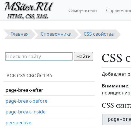
Перейти к основному содержанию
overflow-wrap
Самоучители
Справочни
overflow-x
overflow-y
Главная
Справочники
CSS свойства
padding
padding-bottom
CSS с
padding-left
padding-right
Добавляет р
ВСЕ CSS СВОЙСТВА
padding-top
Внимание
:
page-break-after
позиционир
page-break-before
CSS синт
page-break-inside
page-br
perspective