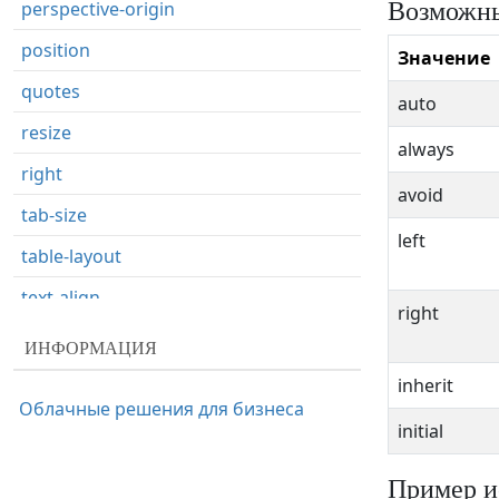
Возможны
perspective-origin
position
Значение
quotes
auto
resize
always
right
avoid
tab-size
left
table-layout
text-align
right
text-align-last
ИНФОРМАЦИЯ
text-decoration
inherit
Облачные решения для бизнеса
text-decoration-color
initial
text-decoration-line
Пример и