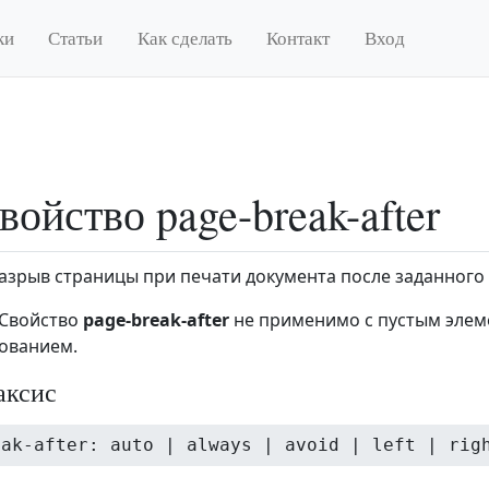
ки
Статьи
Как сделать
Контакт
Вход
войство page-break-after
азрыв страницы при печати документа после заданного 
 Свойство
page-break-after
не применимо с пустым элем
ованием.
аксис
eak-after: auto | always | avoid | left | rig