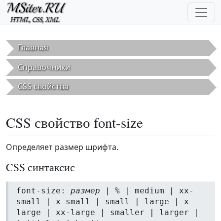
Перейти к основному содержанию
Главная
Справочники
CSS свойства
CSS свойство font-size
Определяет размер шрифта.
CSS синтаксис
font-size:
размер
| % | medium | xx-
small | x-small | small | large | x-
large | xx-large | smaller | larger |