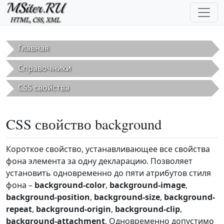
Перейти к основному содержанию
Главная
Справочники
CSS свойства
CSS свойство background
Короткое свойство, устанавливающее все свойства
фона элемента за одну декларацию. Позволяет
установить одновременно до пяти атрибутов стиля
фона –
background-color
,
background-image
,
background-position
,
background-size
,
background-
repeat
,
background-origin
,
background-clip
,
background-attachment
. Одновременно допустимо