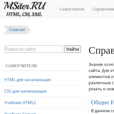
Перейти к основному содержанию
Самоучители
Справочни
Главная
Спра
Знание осно
САМОУЧИТЕЛИ
сайта. Для 
элементов о
HTML для начинающих
различные с
узнать о нов
CSS для начинающих
Общие 
Учебник HTML5
В данном с