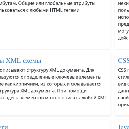
ибутам. Общие или глобальные атрибуты
неки
льзоваться с любыми HTML тегами
поль
испо
пред
могу
дейс
ты XML схемы
CSS
описывают структуру XML документа. Для
CSS 
льзуются определенные ключевые элементы,
стил
 как кирпичики, из которых и складывается
вид 
структура XML документа. При помощи
данн
ых здесь элементов можно описать любой XML
свой
при
еги
Jav