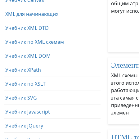
Учебник Canvas
общим атр
могут испо
XML для начинающих
Учебник XML DTD
Учебник по XML схемам
Учебник XML DOM
Элемен
Учебник XPath
XML схемы 
этого испо
Учебник по XSLT
работающие
Учебник SVG
эта самая 
приведенн
Учебник Javascript
элемент
Учебник jQuery
HTML т