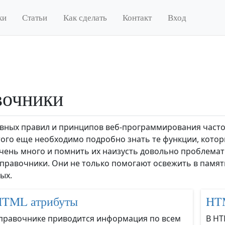
ки
Статьи
Как сделать
Контакт
Вход
вочники
вных правил и принципов веб-программирования часто
этого еще необходимо подробно знать те функции, котор
чень много и помнить их наизусть довольно проблематич
правочники. Они не только помогают освежить в памят
ых.
HTML атрибуты
HTM
правочнике приводится информация по всем
В HT