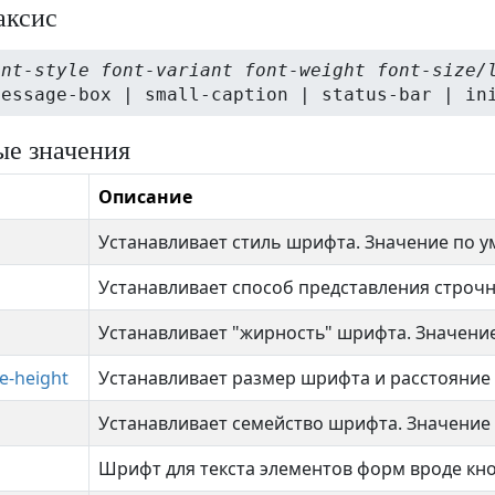
аксис
ont-style font-variant font-weight font-size/
message-box | small-caption | status-bar | in
е значения
Описание
Устанавливает стиль шрифта. Значение по у
Устанавливает способ представления строчн
Устанавливает "жирность" шрифта. Значение
ne-height
Устанавливает размер шрифта и расстояние 
Устанавливает семейство шрифта. Значение 
Шрифт для текста элементов форм вроде кно