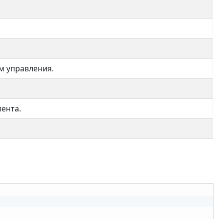
м управления.
мента.