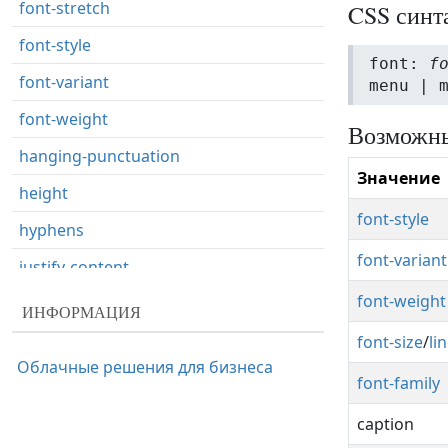
font-stretch
CSS синт
font-style
font:
f
font-variant
menu | 
font-weight
Возможны
hanging-punctuation
Значение
height
font-style
hyphens
font-variant
justify-content
font-weight
left
ИНФОРМАЦИЯ
letter-spacing
font-size
/
li
Облачные решения для бизнеса
line-height
font-family
list-style
caption