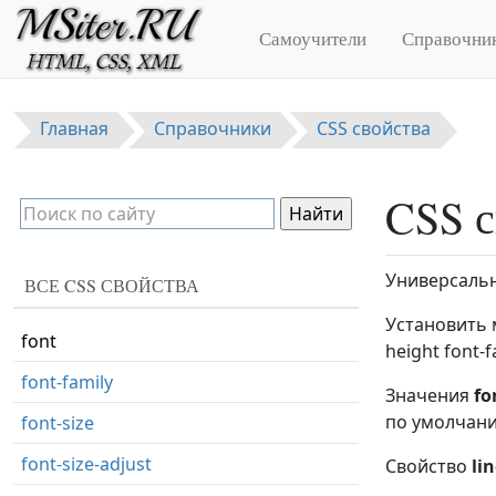
Перейти к основному содержанию
flex
Самоучители
Справочни
flex-basis
flex-direction
Главная
Справочники
CSS свойства
flex-flow
flex-grow
CSS с
flex-shrink
flex-wrap
Универсальн
ВСЕ CSS СВОЙСТВА
float
Установить м
font
height font-f
font-family
Значения
fo
по умолчан
font-size
font-size-adjust
Свойство
li