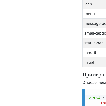
list-style-image
icon
list-style-position
menu
list-style-type
message-b
margin
small-capti
margin-bottom
status-bar
margin-left
inherit
margin-right
margin-top
initial
max-height
Пример и
max-width
Определяем 
min-height
min-width
p.ex1
{
fo