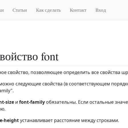
ки
Статьи
Как сделать
Контакт
Вход
войство font
ое свойство, позволяющее определить все свойства шр
ожно следующие свойства (в соответствующем порядке): "fo
amily".
nt-size
и
font-family
обязательны. Если остальные значе
ию.
ne-height
устанавливает расстояние между строками.