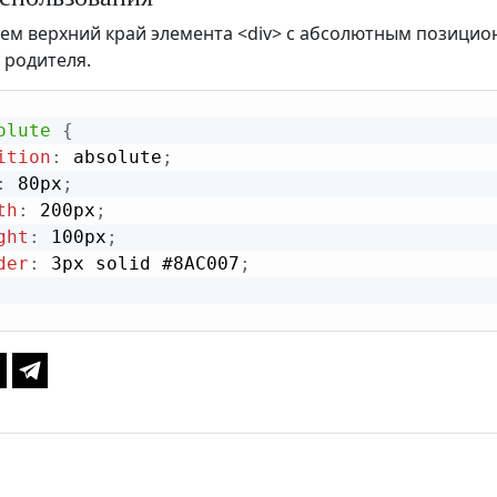
ем верхний край элемента <div> с абсолютным позицион
 родителя.
olute
{
ition
:
 absolute
;
:
 80px
;
th
:
 200px
;
ght
:
 100px
;
der
:
 3px solid #8AC007
;