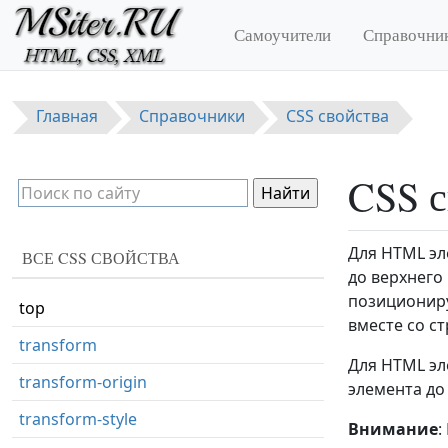
Перейти к основному содержанию
text-decoration-color
Самоучители
Справочни
text-decoration-line
text-decoration-style
Главная
Справочники
CSS свойства
text-indent
text-justify
CSS с
text-overflow
text-shadow
Для HTML э
ВСЕ CSS СВОЙСТВА
text-transform
до верхнего
позициониру
top
вместе со с
transform
Для HTML э
transform-origin
элемента до
transform-style
Внимание
: