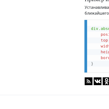
word-spacing
Устанавлива
word-wrap
ближайшего
z-index
div.abs
pos
top
wid
hei
bor
}