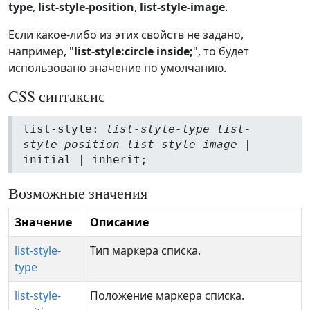
type
,
list-style-position
,
list-style-image
.
Если какое-либо из этих свойств не задано,
например, "
list-style:circle inside;
", то будет
использовано значение по умолчанию.
CSS синтаксис
list-style:
list-style-type list-
style-position list-style-image
|
initial | inherit;
Возможные значения
Значение
Описание
list-style-
Тип маркера списка.
type
list-style-
Положение маркера списка.