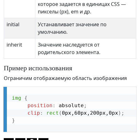
которое задается в единицах CSS —
пикселы (px), em и др.
initial
Устанавливает значение по
умолчанию.
inherit
Значение наследуется от
родительского элемента.
Пример использования
Ограничим отображаемую область изображения
img
{
position
:
 absolute
;
clip
:
rect
(
0px,60px,200px,0px
)
;
}