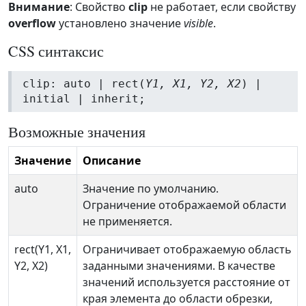
Внимание
: Свойство
clip
не работает, если свойству
overflow
установлено значение
visible
.
CSS синтаксис
clip: auto | rect(
Y1, X1, Y2, X2
) |
initial | inherit;
Возможные значения
Значение
Описание
auto
Значение по умолчанию.
Ограничение отображаемой области
не применяется.
rect(Y1, X1,
Ограничивает отображаемую область
Y2, X2)
заданными значениями. В качестве
значений используется расстояние от
края элемента до области обрезки,