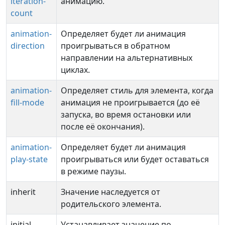
iteration-
анимацию.
count
animation-
Определяет будет ли анимация
direction
проигрываться в обратном
направлении на альтернативных
циклах.
animation-
Определяет стиль для элемента, когда
fill-mode
анимация не проигрывается (до её
запуска, во время остановки или
после её окончания).
animation-
Определяет будет ли анимация
play-state
проигрываться или будет оставаться
в режиме паузы.
inherit
Значение наследуется от
родительского элемента.
initial
Устанавливает значение по