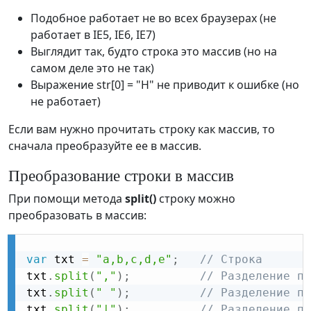
Подобное работает не во всех браузерах (не
работает в IE5, IE6, IE7)
Выглядит так, будто строка это массив (но на
самом деле это не так)
Выражение str[0] = "H" не приводит к ошибке (но
не работает)
Если вам нужно прочитать строку как массив, то
сначала преобразуйте ее в массив.
Преобразование строки в массив
При помощи метода
split()
строку можно
преобразовать в массив:
var
 txt 
=
"a,b,c,d,e"
;
// Строка
txt
.
split
(
","
)
;
// Разделение по
txt
.
split
(
" "
)
;
// Разделение по
txt
.
split
(
"|"
)
;
// Разделение по