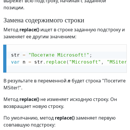
вырежет всю подстроку, начиная с заданной
позиции.
Замена содержимого строки
Метод
replace()
ищет в строке заданную подстроку и
заменяет ее другим значением:
str 
=
"Посетите Microsoft!"
;
var
 n 
=
 str
.
replace
(
"Microsoft"
,
"MSiter"
В результате в переменной
n
будет строка "Посетите
MSiter!".
Метод
replace()
не изменяет исходную строку. Он
возвращает новую строку.
По умолчанию, метод
replace()
заменяет первую
совпавшую подстроку: