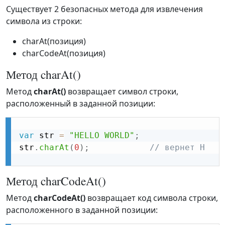
Существует 2 безопасных метода для извлечения
символа из строки:
charAt(позиция)
charCodeAt(позиция)
Метод charAt()
Метод
charAt()
возвращает символ строки,
расположенный в заданной позиции:
var
 str 
=
"HELLO WORLD"
;
str
.
charAt
(
0
)
;
// вернет H
Метод charCodeAt()
Метод
charCodeAt()
возвращает код символа строки,
расположенного в заданной позиции: