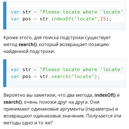
var
 str 
=
"Please locate where 'locate' o
var
 pos 
=
 str
.
indexOf
(
"locate"
,
15
)
;
Кроме этого, для поиска подстроки существует
метод
search()
, который возвращает позицию
найденной подстроки:
var
 str 
=
"Please locate where 'locate' o
var
 pos 
=
 str
.
search
(
"locate"
)
;
Вероятно вы заметили, что два метода,
indexOf()
и
search()
, очень похожи друг на друга. Они
принимают одинаковые аргументы (параметры) и
возвращают одинаковые значения. Получается эти
методы одно и то же?