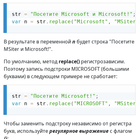
str 
=
"Посетите Microsoft и Microsoft!"
;
var
 n 
=
 str
.
replace
(
"Microsoft"
,
"MSiter"
В результате в переменной
n
будет строка "Посетите
MSiter и Microsoft!".
По умолчанию, метод
replace()
регистрозависим.
Поэтому запись подстроки MICROSOFT (большими
буквами) в следующем примере не сработает:
str 
=
"Посетите Microsoft!"
;
var
 n 
=
 str
.
replace
(
"MICROSOFT"
,
"MSiter"
Чтобы заменить подстроку независимо от регистра
букв, используйте
регулярное выражение
с флагом
/i
: