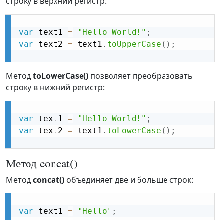
строку в верхний регистр:
var
 text1 
=
"Hello World!"
;
var
 text2 
=
 text1
.
toUpperCase
(
)
;
Метод
toLowerCase()
позволяет преобразовать
строку в нижний регистр:
var
 text1 
=
"Hello World!"
;
var
 text2 
=
 text1
.
toLowerCase
(
)
;
Метод concat()
Метод
concat()
объединяет две и больше строк:
var
 text1 
=
"Hello"
;