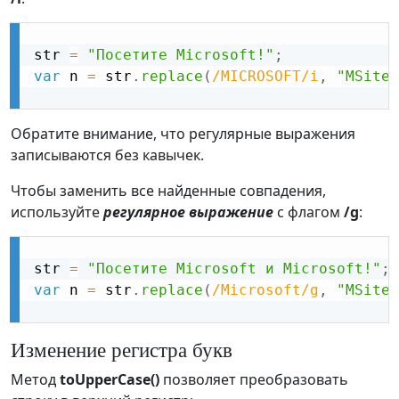
str 
=
"Посетите Microsoft!"
;
var
 n 
=
 str
.
replace
(
/MICROSOFT/i
,
"MSiter
Обратите внимание, что регулярные выражения
записываются без кавычек.
Чтобы заменить все найденные совпадения,
используйте
регулярное выражение
с флагом
/g
:
str 
=
"Посетите Microsoft и Microsoft!"
;
var
 n 
=
 str
.
replace
(
/Microsoft/g
,
"MSiter
Изменение регистра букв
Метод
toUpperCase()
позволяет преобразовать