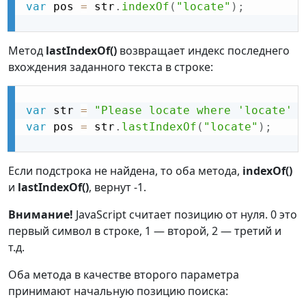
var
 pos 
=
 str
.
indexOf
(
"locate"
)
;
Метод
lastIndexOf()
возвращает индекс последнего
вхождения заданного текста в строке:
var
 str 
=
"Please locate where 'locate' o
var
 pos 
=
 str
.
lastIndexOf
(
"locate"
)
;
Если подстрока не найдена, то оба метода,
indexOf()
и
lastIndexOf()
, вернут -1.
Внимание!
JavaScript считает позицию от нуля. 0 это
первый символ в строке, 1 — второй, 2 — третий и
т.д.
Оба метода в качестве второго параметра
принимают начальную позицию поиска: