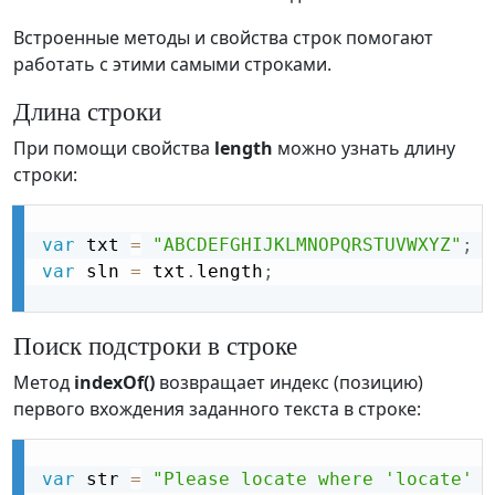
Встроенные методы и свойства строк помогают
работать с этими самыми строками.
Длина строки
При помощи свойства
length
можно узнать длину
строки:
var
 txt 
=
"ABCDEFGHIJKLMNOPQRSTUVWXYZ"
;
var
 sln 
=
 txt
.
length
;
Поиск подстроки в строке
Метод
indexOf()
возвращает индекс (позицию)
первого вхождения заданного текста в строке:
var
 str 
=
"Please locate where 'locate' o