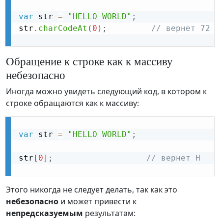
var
 str 
=
"HELLO WORLD"
;
str
.
charCodeAt
(
0
)
;
// вернет 72 
Обращение к строке как к массиву
небезопасно
Иногда можно увидеть следующий код, в котором к
строке обращаются как к массиву:
var
 str 
=
"HELLO WORLD"
;
str
[
0
]
;
// вернет H
Этого никогда не следует делать, так как это
небезопасно
и может привести к
непредсказуемым
результатам: