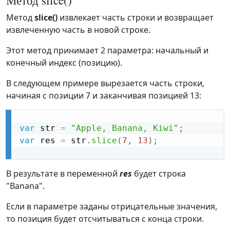
Метод slice()
Метод
slice()
извлекает часть строки и возвращает
извлеченную часть в новой строке.
Этот метод принимает 2 параметра: начальный и
конечный индекс (позицию).
В следующем примере вырезается часть строки,
начиная с позиции 7 и заканчивая позицией 13:
var
 str 
=
"Apple, Banana, Kiwi"
;
var
 res 
=
 str
.
slice
(
7
,
13
)
;
В результате в переменной
res
будет строка
"Banana".
Если в параметре заданы отрицательные значения,
то позиция будет отсчитываться с конца строки.