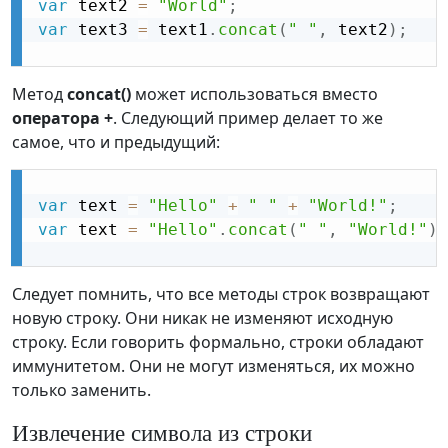
var
 text2 
=
"World"
;
var
 text3 
=
 text1
.
concat
(
" "
,
 text2
)
;
Метод
concat()
может использоваться вместо
оператора +
. Следующий пример делает то же
самое, что и предыдущий:
var
 text 
=
"Hello"
+
" "
+
"World!"
;
var
 text 
=
"Hello"
.
concat
(
" "
,
"World!"
)
;
Следует помнить, что все методы строк возвращают
новую строку. Они никак не изменяют исходную
строку. Если говорить формально, строки обладают
иммунитетом. Они не могут изменяться, их можно
только заменить.
Извлечение символа из строки