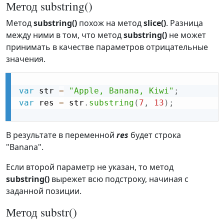
Метод substring()
Метод
substring()
похож на метод
slice()
. Разница
между ними в том, что метод
substring()
не может
принимать в качестве параметров отрицательные
значения.
var
 str 
=
"Apple, Banana, Kiwi"
;
var
 res 
=
 str
.
substring
(
7
,
13
)
;
В результате в переменной
res
будет строка
"Banana".
Если второй параметр не указан, то метод
substring()
вырежет всю подстроку, начиная с
заданной позиции.
Метод substr()