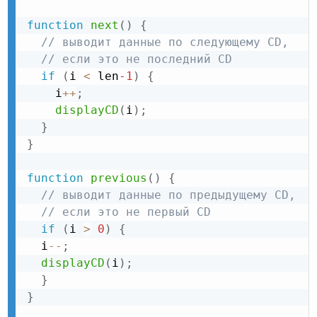
function
next
(
)
{
// выводит данные по следующему CD,
// если это не последний CD
if
(
i 
<
 len
-1
)
{
    i
++
;
displayCD
(
i
)
;
}
}
function
previous
(
)
{
// выводит данные по предыдущему CD,
// если это не первый CD
if
(
i 
>
0
)
{
  i
--
;
displayCD
(
i
)
;
}
}