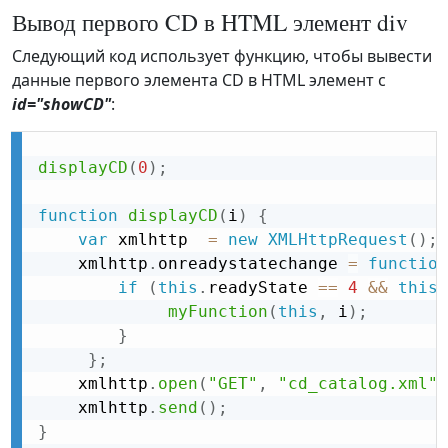
Вывод первого CD в HTML элемент div
Следующий код использует функцию, чтобы вывести
данные первого элемента CD в HTML элемент с
id="showCD"
:
displayCD
(
0
)
;
function
displayCD
(
i
)
{
var
 xmlhttp  
=
new
XMLHttpRequest
(
)
;
    xmlhttp
.
onreadystatechange 
=
function
if
(
this
.
readyState 
==
4
&&
this
.
myFunction
(
this
,
 i
)
;
}
}
;
    xmlhttp
.
open
(
"GET"
,
"cd_catalog.xml"
,
    xmlhttp
.
send
(
)
;
}