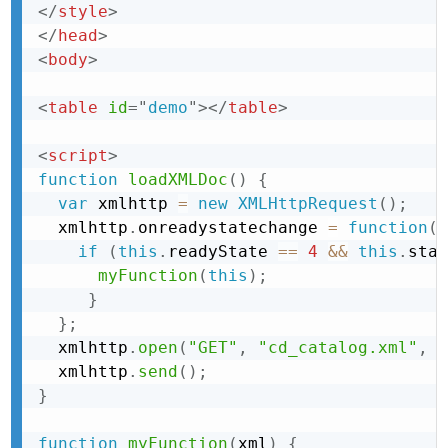
</
style
>
</
head
>
<
body
>
<
table
id
=
"
demo
"
>
</
table
>
<
script
>
function
loadXMLDoc
(
)
{
var
 xmlhttp 
=
new
XMLHttpRequest
(
)
;
  xmlhttp
.
onreadystatechange 
=
function
(
)
if
(
this
.
readyState 
==
4
&&
this
.
stat
myFunction
(
this
)
;
}
}
;
  xmlhttp
.
open
(
"GET"
,
"cd_catalog.xml"
,
t
  xmlhttp
.
send
(
)
;
}
function
myFunction
(
xml
)
{