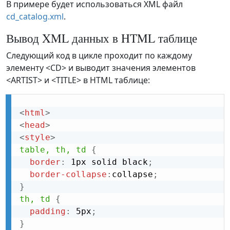
В примере будет использоваться XML файл
cd_catalog.xml
.
Вывод XML данных в HTML таблице
Следующий код в цикле проходит по каждому
элементу <CD> и выводит значения элементов
<ARTIST> и <TITLE> в HTML таблице:
<
html
>
<
head
>
<
style
>
table, th, td
{
border
:
 1px solid black
;
border-collapse
:
collapse
;
}
th, td
{
padding
:
 5px
;
}