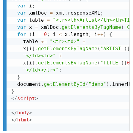
var
 i
;
var
 xmlDoc 
=
 xml
.
responseXML
;
var
 table 
=
"<tr><th>Artist</th><th>Tit
var
 x 
=
 xmlDoc
.
getElementsByTagName
(
"CD
for
(
i 
=
0
;
 i 
<
 x
.
length
;
 i
++
)
{
    table 
+
=
"<tr><td>"
+
    x
[
i
]
.
getElementsByTagName
(
"ARTIST"
)
[
0
"</td><td>"
+
    x
[
i
]
.
getElementsByTagName
(
"TITLE"
)
[
0
]
"</td></tr>"
;
}
  document
.
getElementById
(
"demo"
)
.
innerHT
}
</
script
>
</
body
>
</
html
>