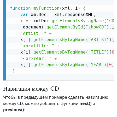
function
myFunction
(
xml
,
 i
)
{
var
 xmlDoc 
=
 xml
.
responseXML
;
    x 
=
  xmlDoc
.
getElementsByTagName
(
"CD"
     document
.
getElementById
(
"showCD"
)
.
in
"Artist: "
+
    x
[
i
]
.
getElementsByTagName
(
"ARTIST"
)
[
0
"<br>Title: "
+
    x
[
i
]
.
getElementsByTagName
(
"TITLE"
)
[
0
]
"<br>Year: "
+
    x
[
i
]
.
getElementsByTagName
(
"YEAR"
)
[
0
]
.
}
Навигация между CD
Чтобы в предыдущем примере сделать навигацию
между CD, можно добавить функции
next()
и
previous()
: