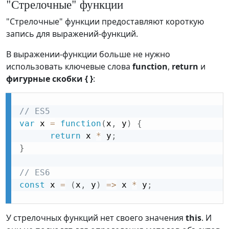
"Стрелочные" функции
"Стрелочные" функции предоставляют короткую
запись для выражений-функций.
В выражении-функции больше не нужно
использовать ключевые слова
function
,
return
и
фигурные скобки { }
:
// ES5
var
 x 
=
function
(
x
,
 y
)
{
return
 x 
*
 y
;
}
// ES6
const
 x 
=
(
x
,
 y
)
=
>
 x 
*
 y
;
У стрелочных функций нет своего значения
this
. И