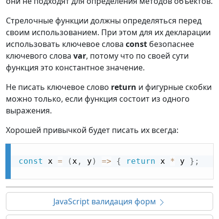
они не подходят для определения методов объектов.
Стрелочные функции должны определяться перед
своим использованием. При этом для их декларации
использовать ключевое слова
const
безопаснее
ключевого слова
var
, потому что по своей сути
функция это константное значение.
Не писать ключевое слово
return
и фигурные скобки
можно только, если функция состоит из одного
выражения.
Хорошей привычкой будет писать их всегда:
const
 x 
=
(
x
,
 y
)
=
>
{
return
 x 
*
 y 
}
;
JavaScript валидация форм