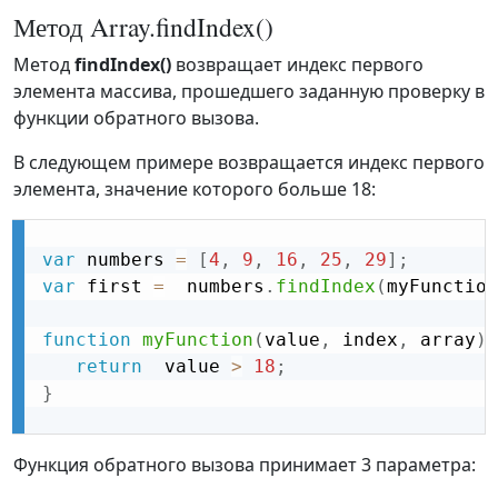
Метод Array.findIndex()
Метод
findIndex()
возвращает индекс первого
элемента массива, прошедшего заданную проверку в
функции обратного вызова.
В следующем примере возвращается индекс первого
элемента, значение которого больше 18:
var
 numbers 
=
[
4
,
9
,
16
,
25
,
29
]
;
var
 first 
=
  numbers
.
findIndex
(
myFunction
function
myFunction
(
value
,
 index
,
 array
)
return
  value 
>
18
;
}
Функция обратного вызова принимает 3 параметра: