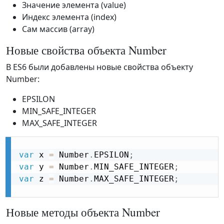
Значение элемента (value)
Индекс элемента (index)
Сам массив (array)
Новые свойства объекта Number
В ES6 были добавлены новые свойства объекту
Number:
EPSILON
MIN_SAFE_INTEGER
MAX_SAFE_INTEGER
var
 x 
=
 Number
.
EPSILON
;
var
 y 
=
 Number
.
MIN_SAFE_INTEGER
;
var
 z 
=
 Number
.
MAX_SAFE_INTEGER
;
Новые методы объекта Number