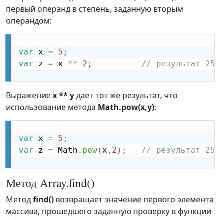
первый операнд в степень, заданную вторым
операндом:
var
 x 
=
5
;
var
 z 
=
 x 
**
2
;
// результат 25
Выражение
x ** y
дает тот же результат, что
использование метода
Math.pow(x,y)
:
var
 x 
=
5
;
var
 z 
=
 Math
.
pow
(
x
,
2
)
;
// результат 25
Метод Array.find()
Метод
find()
возвращает значение первого элемента
массива, прошедшего заданную проверку в функции