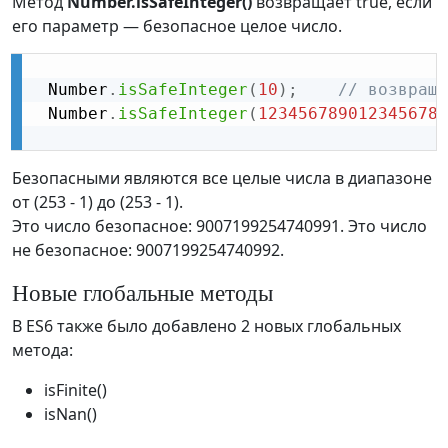
Метод
Number.isSafeInteger()
возвращает true, если
его параметр — безопасное целое число.
 Number
.
isSafeInteger
(
10
)
;
// возвраща
 Number
.
isSafeInteger
(
1234567890123456789
Безопасными являются все целые числа в диапазоне
от (253 - 1) до (253 - 1).
Это число безопасное: 9007199254740991. Это число
не безопасное: 9007199254740992.
Новые глобальные методы
В ES6 также было добавлено 2 новых глобальных
метода:
isFinite()
isNan()