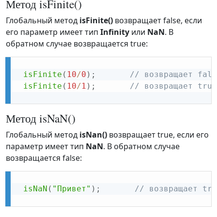
Метод isFinite()
Глобальный метод
isFinite()
возвращает false, если
его параметр имеет тип
Infinity
или
NaN
. В
обратном случае возвращается true:
isFinite
(
10
/
0
)
;
// возвращает fals
isFinite
(
10
/
1
)
;
// возвращает true
Метод isNaN()
Глобальный метод
isNan()
возвращает true, если его
параметр имеет тип
NaN
. В обратном случае
возвращается false:
isNaN
(
"Привет"
)
;
// возвращает tru