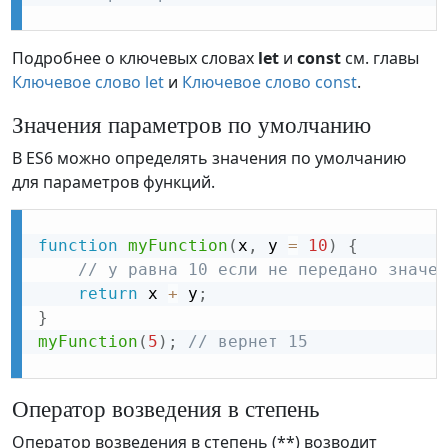
Подробнее о ключевых словах
let
и
const
см. главы
Ключевое слово let
и
Ключевое слово const
.
Значения параметров по умолчанию
В ES6 можно определять значения по умолчанию
для параметров функций.
function
myFunction
(
x
,
 y 
=
10
)
{
// y равна 10 если не передано значен
return
 x 
+
 y
;
}
myFunction
(
5
)
;
// вернет 15 
Оператор возведения в степень
Оператор возведения в степень (**) возводит