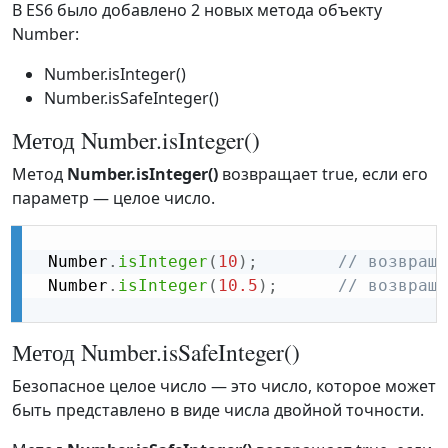
В ES6 было добавлено 2 новых метода объекту
Number:
Number.isInteger()
Number.isSafeInteger()
Метод Number.isInteger()
Метод
Number.isInteger()
возвращает true, если его
параметр — целое число.
 Number
.
isInteger
(
10
)
;
// возвраща
 Number
.
isInteger
(
10.5
)
;
// возвраща
Метод Number.isSafeInteger()
Безопасное целое число — это число, которое может
быть представлено в виде числа двойной точности.