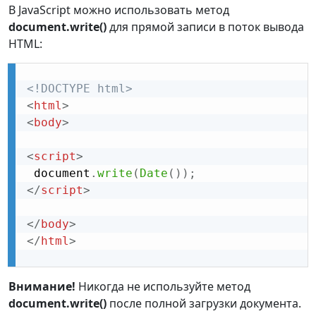
В JavaScript можно использовать метод
document.write()
для прямой записи в поток вывода
HTML:
<!DOCTYPE html>
<
html
>
<
body
>
<
script
>
 document
.
write
(
Date
(
)
)
;
</
script
>
</
body
>
</
html
>
Внимание!
Никогда не используйте метод
document.write()
после полной загрузки документа.