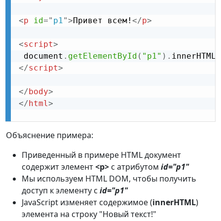
<
p
id
=
"
p1
"
>
Привет всем!
</
p
>
<
script
>
 document
.
getElementById
(
"p1"
)
.
innerHTML 
</
script
>
</
body
>
</
html
>
Объяснение примера:
Приведенный в примере HTML документ
содержит элемент
<p>
с атрибутом
id="p1"
Мы используем HTML DOM, чтобы получить
доступ к элементу с
id="p1"
JavaScript изменяет содержимое (
innerHTML
)
элемента на строку "Новый текст!"