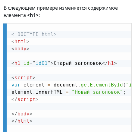
В следующем примере изменяется содержимое
элемента
<h1>
:
<!DOCTYPE html>
<
html
>
<
body
>
<
h1
id
=
"
id01
"
>
Старый заголовок
</
h1
>
<
script
>
var
 element 
=
 document
.
getElementById
(
"id
element
.
innerHTML 
=
"Новый заголовок"
;
</
script
>
</
body
>
</
html
>