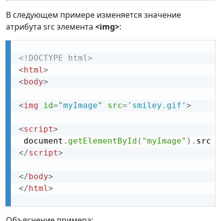
В следующем примере изменяется значение
атрибута src элемента
<img>
:
<!DOCTYPE html>
<
html
>
<
body
>
<
img
id
=
"
myImage
"
src
=
'
smiley.gif
'
>
<
script
>
 document
.
getElementById
(
"myImage"
)
.
src 
=
</
script
>
</
body
>
</
html
>
Объяснение примера: