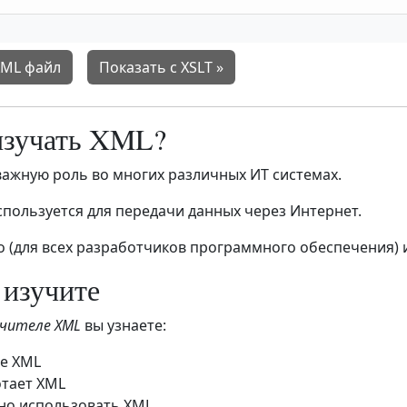
XML файл
Показать с XSLT »
изучать XML?
важную роль во многих различных ИТ системах.
спользуется для передачи данных через Интернет.
 (для всех разработчиков программного обеспечения) 
 изучите
учителе XML
вы узнаете:
ое XML
отает XML
но использовать XML