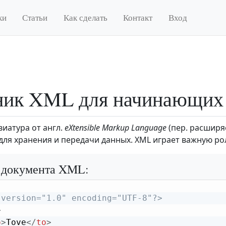
ки
Статьи
Как сделать
Контакт
Вход
ник XML для начинающих
виатура от англ.
eXtensible Markup Language
(пер. расширяе
для хранения и передачи данных. XML играет важную роль
 документа XML:
 version="1.0" encoding="UTF-8"?>
>
o
>
Tove
</
to
>