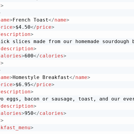
d
>
>
name
>
French Toast
</
name
>
price
>
$4.50
</
price
>
description
>
hick slices made from our homemade sourdough b
/
description
>
calories
>
600
</
calories
>
d
>
>
name
>
Homestyle Breakfast
</
name
>
price
>
$6.95
</
price
>
description
>
wo eggs, bacon or sausage, toast, and our ever
/
description
>
calories
>
950
</
calories
>
d
>
akfast_menu
>