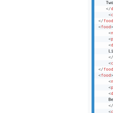
Отображение XML с использованием
   Tw
XSLT
</
<
XLink - ссылки в XML
</
foo
XPointer - ссылки на фрагменты XML
<
food
<
XML и XQuery
<
CDATA - текстовые данные XML
<
    L
XML редакторы
<
XML в реальной жизни
<
</
foo
XML - Подводим итоги
<
food
<
<
<
    B
<
<