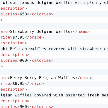
o of our famous Belgian Waffles with plenty of
description
>
calories
>
650
</
calories
>
d
>
>
name
>
Strawberry Belgian Waffles
</
name
>
price
>
$7.95
</
price
>
description
>
ight Belgian waffles covered with strawberries
/
description
>
calories
>
900
</
calories
>
d
>
>
name
>
Berry-Berry Belgian Waffles
</
name
>
price
>
$8.95
</
price
>
description
>
elgian waffles covered with assorted fresh ber
/
description
>
calories
>
900
</
calories
>