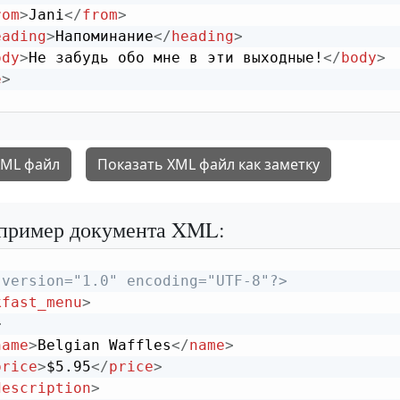
rom
>
Jani
</
from
>
eading
>
Напоминание
</
heading
>
ody
>
Не забудь обо мне в эти выходные!
</
body
>
e
>
XML файл
Показать XML файл как заметку
пример документа XML:
 version="1.0" encoding="UTF-8"?>
kfast_menu
>
>
name
>
Belgian Waffles
</
name
>
price
>
$5.95
</
price
>
description
>