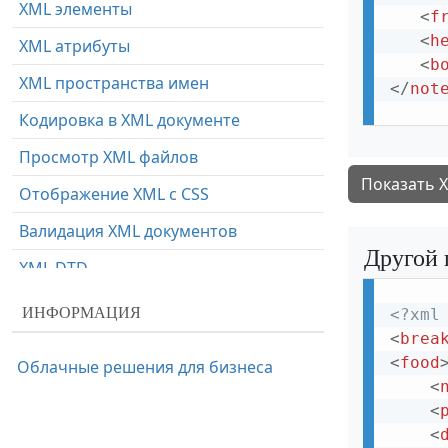
XML элементы
<
f
<
h
XML атрибуты
<
b
XML пространства имен
</
not
Кодировка в XML документе
Просмотр XML файлов
Показать 
Отображение XML с CSS
Валидация XML документов
Другой 
XML DTD
XML схемы
ИНФОРМАЦИЯ
<?xml
<
brea
XML парсер и объект XMLHttpRequest
<
food
Облачные решения для бизнеса
XML DOM
<
<
XML и XPath
<