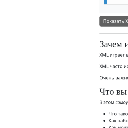
Показать 
Зачем 
XML играет 
XML часто и
Очень важно
Что вы
В этом
само
Что так
Как раб
Как мож