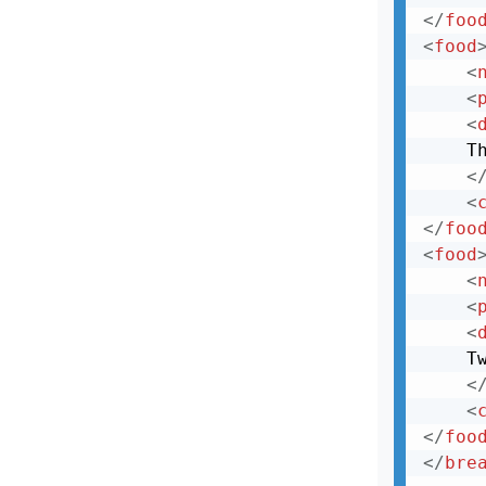
</
foo
<
food
<
<
<
    T
<
<
</
foo
<
food
<
<
<
    T
<
<
</
foo
</
bre