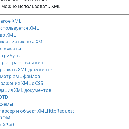
о можно использовать XML
такое XML
используется XML
во XML
ила синтаксиса XML
элементы
атрибуты
пространства имен
ровка в XML документе
мотр XML файлов
ражение XML с CSS
дация XML документов
DTD
схемы
парсер и объект XMLHttpRequest
 DOM
и XPath