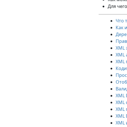
Для чег
Что 
Как 
Дере
Прав
XML 
XML 
XML 
Коди
Прос
Отоб
Вали
XML 
XML 
XML 
XML
XML 