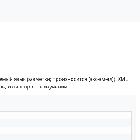
мый язык разметки; произносится [экс-эм-эл]). XML
, хотя и прост в изучении.