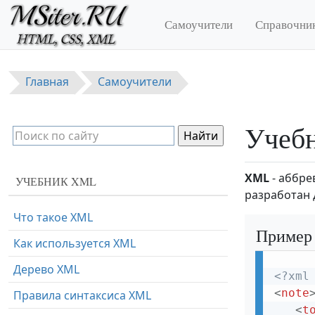
Перейти к основному содержанию
Самоучители
Справочни
Главная
Самоучители
Учеб
XML
- аббре
УЧЕБНИК XML
разработан 
Что такое XML
Пример
Как используется XML
Дерево XML
<?xml
<
note
Правила синтаксиса XML
<
t