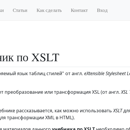
ки
Статьи
Как сделать
Контакт
Вход
ник по XSLT
ряемый язык таблиц стилей" от англ.
eXtensible Stylesheet
ет преобразование или трансформация XSL (от англ.
XSL 
ебнике рассказывается, как можно использовать
XSLT
дл
для трансформации XML в HTML).
я материалов данного
учебника по XSLT
необходимо об