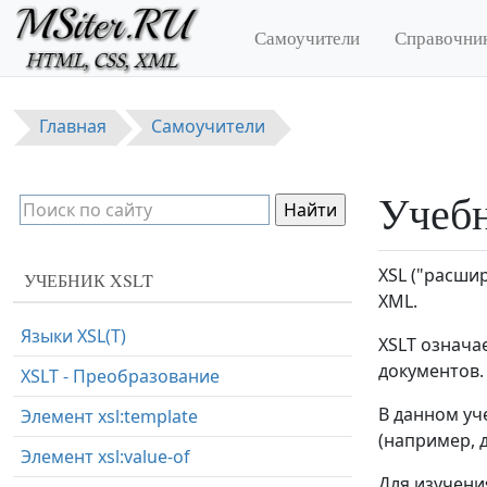
Перейти к основному содержанию
Самоучители
Справочни
Главная
Самоучители
Учеб
XSL ("расши
УЧЕБНИК XSLT
XML.
Языки XSL(T)
XSLT означа
документов.
XSLT - Преобразование
В данном уч
Элемент xsl:template
(например, 
Элемент xsl:value-of
Для изучени