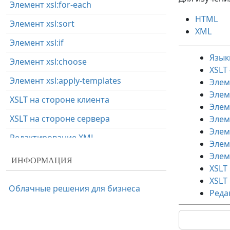
Элемент xsl:for-each
HTML
Элемент xsl:sort
XML
Элемент xsl:if
Язык
Элемент xsl:choose
XSLT
Элемент xsl:apply-templates
Элем
Элеме
XSLT на стороне клиента
Элеме
XSLT на стороне сервера
Элеме
Элеме
Редактирование XML
Элем
Элем
ИНФОРМАЦИЯ
XSLT
XSLT
Облачные решения для бизнеса
Реда