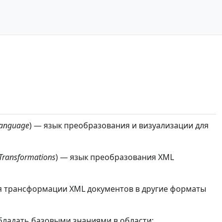
 Language
) — язык преобразования и визуализации для
Transformations
) — язык преобразования XML
я трансформации XML документов в другие форматы
ладать базовыми знаниями в области: