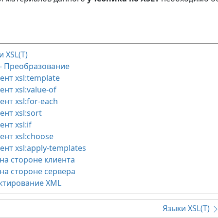
и XSL(T)
 - Преобразование
ент xsl:template
нт xsl:value-of
нт xsl:for-each
нт xsl:sort
нт xsl:if
ент xsl:choose
ент xsl:apply-templates
 на стороне клиента
 на стороне сервера
ктирование XML
Языки XSL(T)