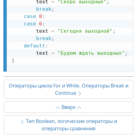
        text 
=
"Скоро выходные"
;
break
;
case
0
:
case
6
:
        text 
=
"Сегодня выходной"
;
break
;
default
:
        text 
=
"Будем ждать выходных"
;
}
Операторы цикла For и While. Операторы Break и
Continue
Вверх
Тип Boolean, логические операторы и
операторы сравнения