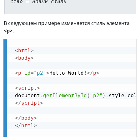
ство
=
новый стиль
В следующем примере изменяется стиль элемента
<p>
:
<
html
>
<
body
>
<
p
id
=
"
p2
"
>
Hello World!
</
p
>
<
script
>
 document
.
getElementById
(
"p2"
)
.
style
.
colo
</
script
>
</
body
>
</
html
>