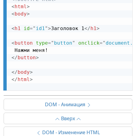
<
html
>
<
body
>
<
h1
id
=
"
id1
"
>
Заголовок 1
</
h1
>
<
button
type
=
"
button
"
onclick
=
"
document.g
</
button
>
</
body
>
</
html
>
DOM - Анимация
Вверх
DOM - Изменение HTML