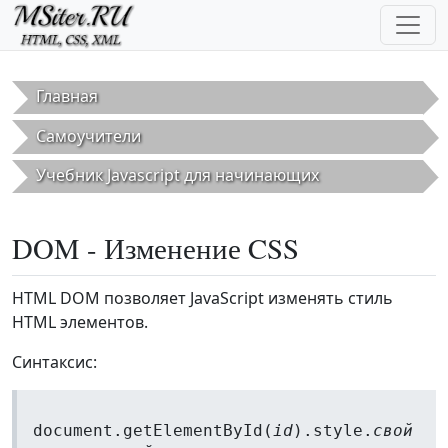
Перейти к основному содержанию
Главная
Самоучители
Учебник Javascript для начинающих
DOM - Изменение CSS
HTML DOM позволяет JavaScript изменять стиль
HTML элементов.
Синтаксис:
document.getElementById(
id
).style.
свой