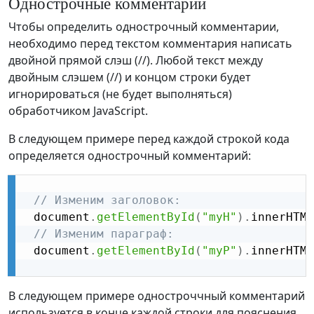
Однострочные комментарии
Чтобы определить однострочный комментарии,
необходимо перед текстом комментария написать
двойной прямой слэш (//). Любой текст между
двойным слэшем (//) и концом строки будет
игнорироваться (не будет выполняться)
обработчиком JavaScript.
В следующем примере перед каждой строкой кода
определяется однострочный комментарий:
// Изменим заголовок:
 document
.
getElementById
(
"myH"
)
.
innerHTML
// Изменим параграф:
 document
.
getElementById
(
"myP"
)
.
innerHTML
В следующем примере одностроччный комментарий
используется в конце каждой строки для пояснения