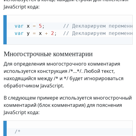
JavaScript кода:
var
 x 
=
5
;
// Декларируем переменну
var
 y 
=
 x 
+
2
;
// Декларируем переменну
Многострочные комментарии
Для определения многострочного комментария
используется конструкция /*...*/. Любой текст,
находящийся между /* и */ будет игнорироваться
обработчиком JavaScript.
В следующем примере используется многострочный
комментарий (блок комментария) для пояснения
JavaScript кода:
/*
