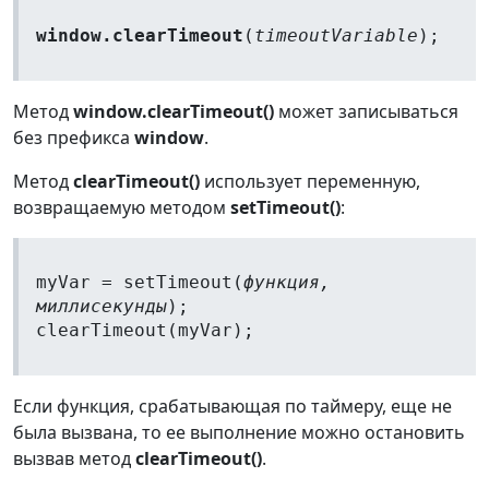
window.clearTimeout
(
timeoutVariable
);
Метод
window.clearTimeout()
может записываться
без префикса
window
.
Метод
clearTimeout()
использует переменную,
возвращаемую методом
setTimeout()
:
myVar = setTimeout(
функция,
миллисекунды
);
clearTimeout(myVar);
Если функция, срабатывающая по таймеру, еще не
была вызвана, то ее выполнение можно остановить
вызвав метод
clearTimeout()
.