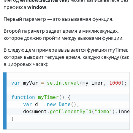
Метод
window.setInterval()
может записываться без
префикса
window
.
Первый параметр — это вызываемая функция.
Второй параметр задает время в миллисекундах,
которое должно пройти между вызовами функции.
В следующем примере вызывается функция myTimer,
которая выводит текущее время, каждую секунду (как
в цифровых часах):
var
 myVar 
=
setInterval
(
myTimer
,
1000
)
;
function
myTimer
(
)
{
var
 d 
=
new
Date
(
)
;
    document
.
getElementById
(
"demo"
)
.
inner
}