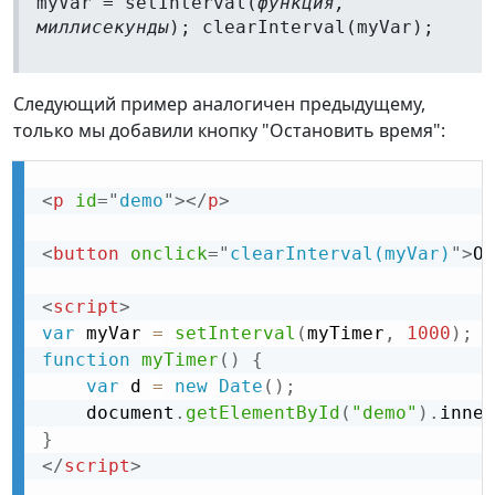
myVar = setInterval(
функция,
миллисекунды
); clearInterval(myVar);
Следующий пример аналогичен предыдущему,
только мы добавили кнопку "Остановить время":
<
p
id
=
"
demo
"
>
</
p
>
<
button
onclick
=
"
clearInterval(myVar)
"
>
Ос
<
script
>
var
 myVar 
=
setInterval
(
myTimer
,
1000
)
;
function
myTimer
(
)
{
var
 d 
=
new
Date
(
)
;
    document
.
getElementById
(
"demo"
)
.
inner
}
</
script
>