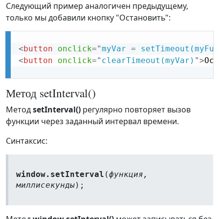
Следующий пример аналогичен предыдущему,
только мы добавили кнопку "Остановить":
<
button
onclick
=
"
myVar 
=
 setTimeout(myFun
<
button
onclick
=
"
clearTimeout(myVar)
"
>
Ост
Метод setInterval()
Метод
setInterval()
регулярно повторяет вызов
функции через заданный интервал времени.
Синтаксис:
window.setInterval
(
функция,
миллисекунды
);