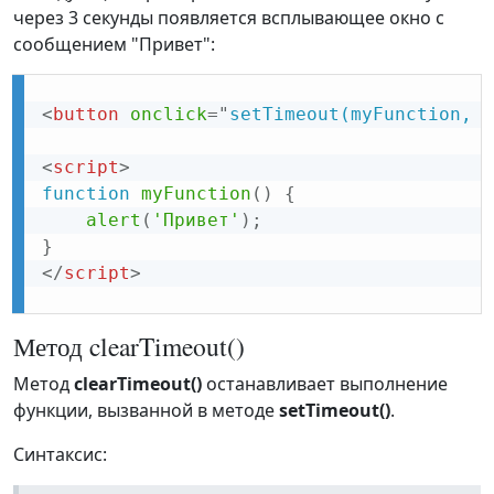
через 3 секунды появляется всплывающее окно с
сообщением "Привет":
<
button
onclick
=
"
setTimeout(myFunction, 3
<
script
>
function
myFunction
(
)
{
alert
(
'Привет'
)
;
}
</
script
>
Метод clearTimeout()
Метод
clearTimeout()
останавливает выполнение
функции, вызванной в методе
setTimeout()
.
Синтаксис: