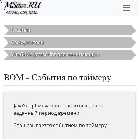
3
Перейти к основному содержанию
4
5
6
Главная
Самоучители
Учебник Javascript для начинающих
BOM - События по таймеру
JavaScript может выполняться через
заданный период времени.
Это называется событием по таймеру.