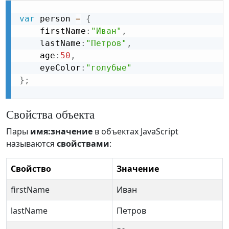
var
 person 
=
{
    firstName
:
"Иван"
,
    lastName
:
"Петров"
,
    age
:
50
,
    eyeColor
:
"голубые"
}
;
Свойства объекта
Пары
имя:значение
в объектах JavaScript
называются
свойствами
:
Свойство
Значение
firstName
Иван
lastName
Петров