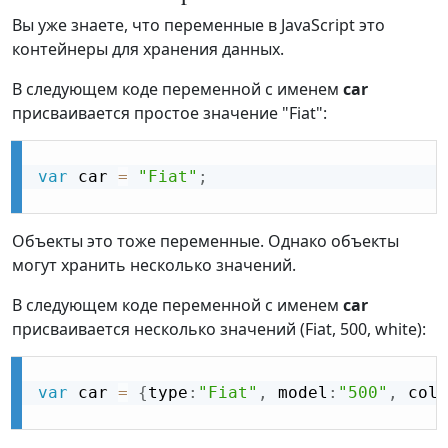
Вы уже знаете, что переменные в JavaScript это
контейнеры для хранения данных.
В следующем коде переменной с именем
car
присваивается простое значение "Fiat":
var
 car 
=
"Fiat"
;
Объекты это тоже переменные. Однако объекты
могут хранить несколько значений.
В следующем коде переменной с именем
car
присваивается несколько значений (Fiat, 500, white):
var
 car 
=
{
type
:
"Fiat"
,
 model
:
"500"
,
 colo