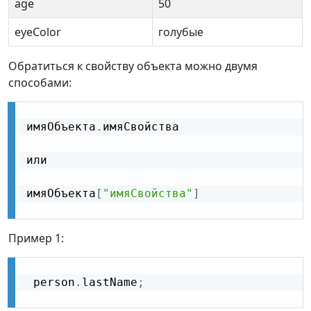
age
50
eyeColor
голубые
Обратиться к свойству объекта можно двумя
способами:
имяОбъекта
.
имяСвойства

или

имяОбъекта
[
"имяСвойства"
]
Пример 1:
 person
.
lastName
;