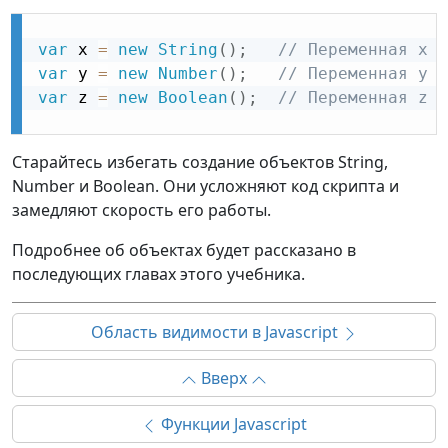
var
 x 
=
new
String
(
)
;
// Переменная x д
var
 y 
=
new
Number
(
)
;
// Переменная y д
var
 z 
=
new
Boolean
(
)
;
// Переменная z д
Старайтесь избегать создание объектов String,
Number и Boolean. Они усложняют код скрипта и
замедляют скорость его работы.
Подробнее об объектах будет рассказано в
последующих главах этого учебника.
Область видимости в Javascript
Вверх
Функции Javascript