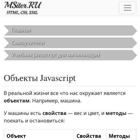
Перейти к основному содержанию
Главная
Самоучители
Учебник Javascript для начинающих
Объекты Javascript
В реальной жизни все что нас окружает является
объектам
. Например, машина.
У машины есть
свойства
— вес и цвет, и
методы
—
поехать и остановиться:
Объект
Свойства
Методы