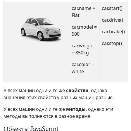
car.name =
car.start()
Fiat
car.drive()
car.model =
car.brake()
500
car.stop()
car.weight
= 850kg
car.color =
white
У всех машин одни и те же
свойства
, однако
значения этих свойств у разных машин разные.
У всех машин одни и те же
методы
, однако эти
методы выполняются в разное время.
Объекты JavaScript