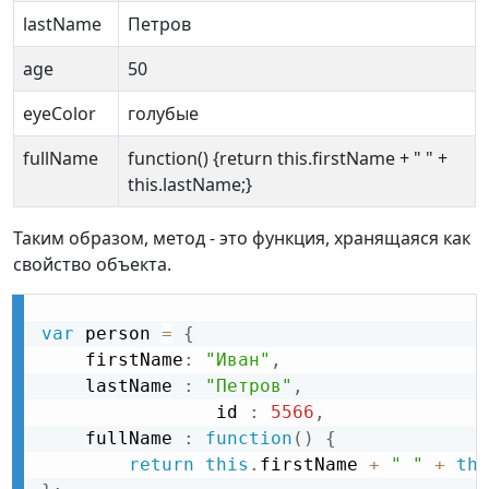
lastName
Петров
age
50
eyeColor
голубые
fullName
function() {return this.firstName + " " +
this.lastName;}
Таким образом, метод - это функция, хранящаяся как
свойство объекта.
var
 person 
=
{
    firstName
:
"Иван"
,
    lastName 
:
"Петров"
,
                id 
:
5566
,
    fullName 
:
function
(
)
{
return
this
.
firstName 
+
" "
+
thi