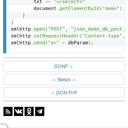
        txt 
+
=
"</select>"
        document
.
getElementById
(
"demo"
)
.
i
}
}
xmlhttp
.
open
(
"POST"
,
"json_demo_db_post.p
xmlhttp
.
setRequestHeader
(
"Content-type"
,
xmlhttp
.
send
(
"x="
+
 dbParam
)
;
JSONP
Вверх
JSON PHP