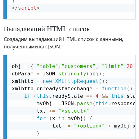
}
</
script
>
Выпадающий HTML список
Создадим выпадающий HTML список с данными,
полученными как JSON:
obj 
=
{
"table"
:
"customers"
,
"limit"
:
20
}
dbParam 
=
 JSON
.
stringify
(
obj
)
;
xmlhttp 
=
new
XMLHttpRequest
(
)
;
xmlhttp
.
onreadystatechange 
=
function
(
)
{
if
(
this
.
readyState 
==
4
&&
this
.
stat
        myObj 
=
 JSON
.
parse
(
this
.
responseT
        txt 
+
=
"<select>"
for
(
x 
in
 myObj
)
{
             txt 
+
=
"<option>"
+
 myObj
[
x
]
}