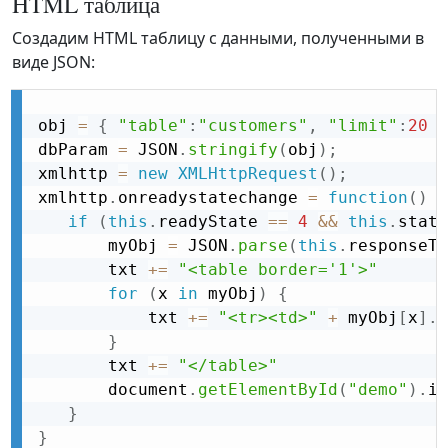
HTML таблица
Создадим HTML таблицу с данными, полученными в
виде JSON:
obj 
=
{
"table"
:
"customers"
,
"limit"
:
20
}
dbParam 
=
 JSON
.
stringify
(
obj
)
;
xmlhttp 
=
new
XMLHttpRequest
(
)
;
xmlhttp
.
onreadystatechange 
=
function
(
)
{
if
(
this
.
readyState 
==
4
&&
this
.
statu
       myObj 
=
 JSON
.
parse
(
this
.
responseTe
       txt 
+
=
"<table border='1'>"
for
(
x 
in
 myObj
)
{
           txt 
+
=
"<tr><td>"
+
 myObj
[
x
]
.
n
}
       txt 
+
=
"</table>"
       document
.
getElementById
(
"demo"
)
.
in
}
}