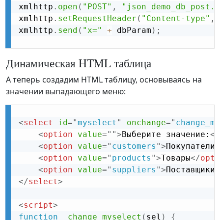
xmlhttp
.
open
(
"POST"
,
"json_demo_db_post.p
xmlhttp
.
setRequestHeader
(
"Content-type"
,
xmlhttp
.
send
(
"x="
+
 dbParam
)
;
Динамическая HTML таблица
А теперь создадим HTML таблицу, основываясь на
значении выпадающего меню:
<
select
id
=
"
myselect
"
onchange
=
"
change_my
<
option
value
=
"
"
>
Выберите значение:
</
<
option
value
=
"
customers
"
>
Покупатели
<
<
option
value
=
"
products
"
>
Товары
</
opti
<
option
value
=
"
suppliers
"
>
Поставщики
<
</
select
>
<
script
>
function
change_myselect
(
sel
)
{