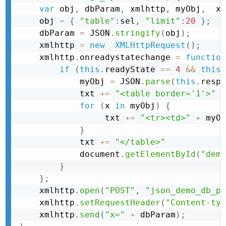
var
 obj
,
 dbParam
,
 xmlhttp
,
 myObj
,
  x
,
    obj 
=
{
"table"
:
sel
,
"limit"
:
20
}
;
    dbParam 
=
 JSON
.
stringify
(
obj
)
;
    xmlhttp 
=
new
XMLHttpRequest
(
)
;
    xmlhttp
.
onreadystatechange 
=
function
if
(
this
.
readyState 
==
4
&&
this
.
            myObj 
=
 JSON
.
parse
(
this
.
respo
            txt 
+
=
"<table border='1'>"
for
(
x 
in
 myObj
)
{
                 txt 
+
=
"<tr><td>"
+
 myOb
}
            txt 
+
=
"</table>"
            document
.
getElementById
(
"demo
}
}
;
    xmlhttp
.
open
(
"POST"
,
"json_demo_db_po
    xmlhttp
.
setRequestHeader
(
"Content-typ
    xmlhttp
.
send
(
"x="
+
 dbParam
)
;