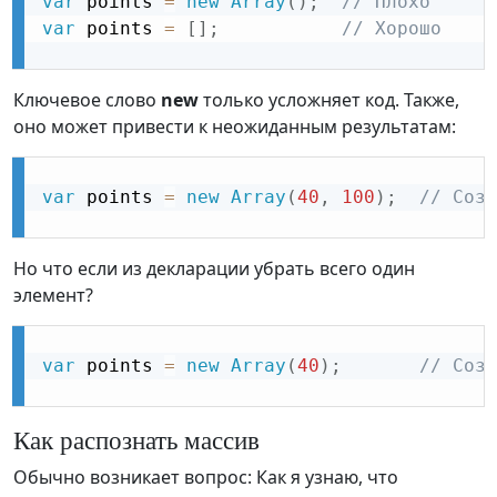
var
 points 
=
new
Array
(
)
;
// Плохо
var
 points 
=
[
]
;
// Хорошо
Ключевое слово
new
только усложняет код. Также,
оно может привести к неожиданным результатам:
var
 points 
=
new
Array
(
40
,
100
)
;
// Созд
Но что если из декларации убрать всего один
элемент?
var
 points 
=
new
Array
(
40
)
;
// Соз
Как распознать массив
Обычно возникает вопрос: Как я узнаю, что