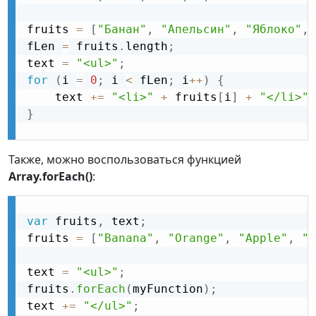
fruits 
=
[
"Банан"
,
"Апельсин"
,
"Яблоко"
,
fLen 
=
 fruits
.
length
;
text 
=
"<ul>"
;
for
(
i 
=
0
;
 i 
<
 fLen
;
 i
++
)
{
    text 
+
=
"<li>"
+
 fruits
[
i
]
+
"</li>"
;
}
Также, можно воспользоваться функцией
Array.forEach()
:
var
 fruits
,
 text
;
fruits 
=
[
"Banana"
,
"Orange"
,
"Apple"
,
"M
text 
=
"<ul>"
;
fruits
.
forEach
(
myFunction
)
;
text 
+
=
"</ul>"
;