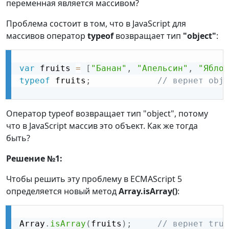
переменная является массивом?
Проблема состоит в том, что в JavaScript для
массивов оператор
typeof
возвращает тип
"object"
:
var
 fruits 
=
[
"Банан"
,
"Апельсин"
,
"Яблок
typeof
 fruits
;
// вернет obje
Оператор typeof возвращает тип "object", потому
что в JavaScript массив это объект. Как же тогда
быть?
Решение №1:
Чтобы решить эту проблему в ECMAScript 5
определяется новый метод
Array.isArray()
:
Array
.
isArray
(
fruits
)
;
// вернет true