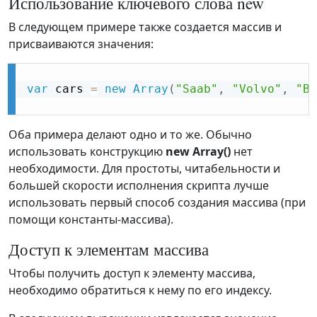
Использование ключевого слова new
В следующем примере также создается массив и
присваиваются значения:
var
 cars 
=
new
Array
(
"Saab"
,
"Volvo"
,
"BM
Оба примера делают одно и то же. Обычно
использовать конструкцию
new Array()
нет
необходимости. Для простоты, читабельности и
большей скорости исполнения скрипта лучше
использовать первый способ создания массива (при
помощи константы-массива).
Доступ к элементам массива
Чтобы получить доступ к элементу массива,
необходимо обратиться к нему по его индексу.