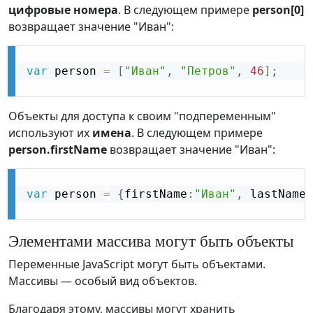
цифровые номера
. В следующем примере
person[0]
возвращает значение "Иван":
var
 person 
=
[
"Иван"
,
"Петров"
,
46
]
;
Объекты для доступа к своим "подпеременным"
используют их
имена
. В следующем примере
person.firstName
возвращает значение "Иван":
var
 person 
=
{
firstName
:
"Иван"
,
 lastName
:
Элементами массива могут быть объекты
Переменные JavaScript могут быть объектами.
Массивы — особый вид объектов.
Благодаря этому, массивы могут хранить