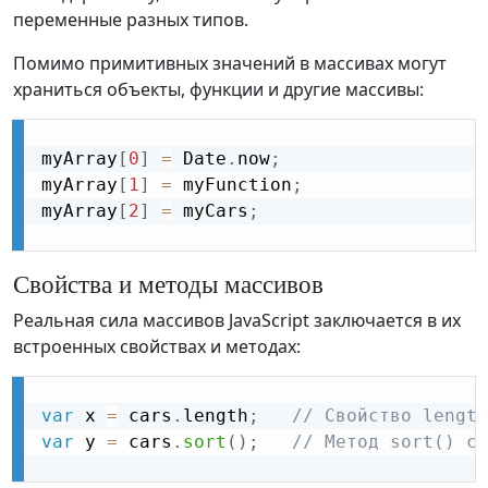
переменные разных типов.
Помимо примитивных значений в массивах могут
храниться объекты, функции и другие массивы:
myArray
[
0
]
=
 Date
.
now
;
myArray
[
1
]
=
 myFunction
;
myArray
[
2
]
=
 myCars
;
Свойства и методы массивов
Реальная сила массивов JavaScript заключается в их
встроенных свойствах и методах:
var
 x 
=
 cars
.
length
;
// Свойство length
var
 y 
=
 cars
.
sort
(
)
;
// Метод sort() со