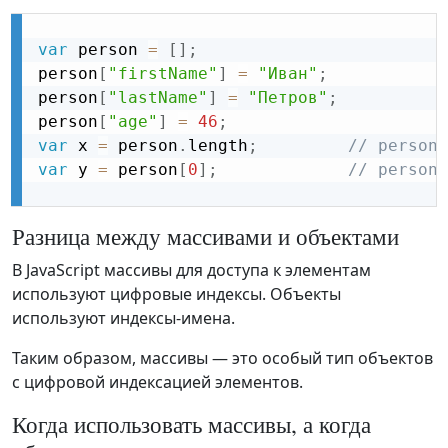
var
 person 
=
[
]
;
person
[
"firstName"
]
=
"Иван"
;
person
[
"lastName"
]
=
"Петров"
;
person
[
"age"
]
=
46
;
var
 x 
=
 person
.
length
;
// person.
var
 y 
=
 person
[
0
]
;
// person[
Разница между массивами и объектами
В JavaScript массивы для доступа к элементам
используют цифровые индексы. Объекты
используют индексы-имена.
Таким образом, массивы — это особый тип объектов
с цифровой индексацией элементов.
Когда использовать массивы, а когда