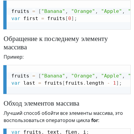
fruits 
=
[
"Banana"
,
"Orange"
,
"Apple"
,
"M
var
 first 
=
 fruits
[
0
]
;
Обращение к последнему элементу
массива
Пример:
fruits 
=
[
"Banana"
,
"Orange"
,
"Apple"
,
"M
var
 last 
=
 fruits
[
fruits
.
length 
-
1
]
;
Обход элементов массива
Лучший способ обойти все элементы массива, это
воспользоваться оператором цикла
for
:
var
 fruits
,
 text
,
 fLen
,
 i
;