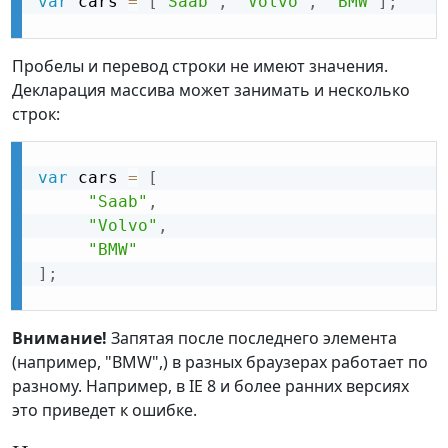
var
 cars 
=
[
"Saab"
,
"Volvo"
,
"BMW"
]
;
Пробелы и перевод строки не имеют значения.
Декларация массива может занимать и несколько
строк:
var
 cars 
=
[
"Saab"
,
"Volvo"
,
"BMW"
]
;
Внимание!
Запятая после последнего элемента
(например, "BMW",) в разных браузерах работает по
разному. Например, в IE 8 и более ранних версиях
это приведет к ошибке.