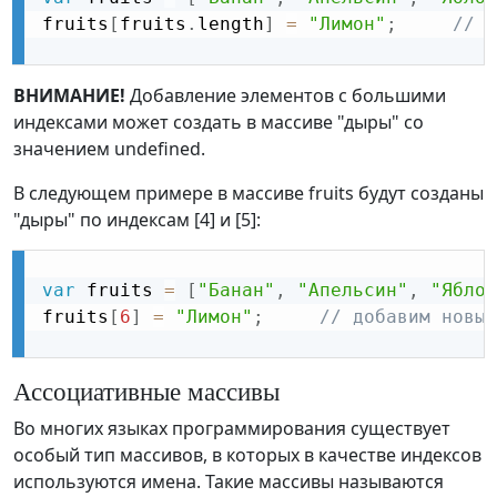
fruits
[
fruits
.
length
]
=
"Лимон"
;
// д
ВНИМАНИЕ!
Добавление элементов с большими
индексами может создать в массиве "дыры" со
значением undefined.
В следующем примере в массиве fruits будут созданы
"дыры" по индексам [4] и [5]:
var
 fruits 
=
[
"Банан"
,
"Апельсин"
,
"Яблок
fruits
[
6
]
=
"Лимон"
;
// добавим новый
Ассоциативные массивы
Во многих языках программирования существует
особый тип массивов, в которых в качестве индексов
используются имена. Такие массивы называются