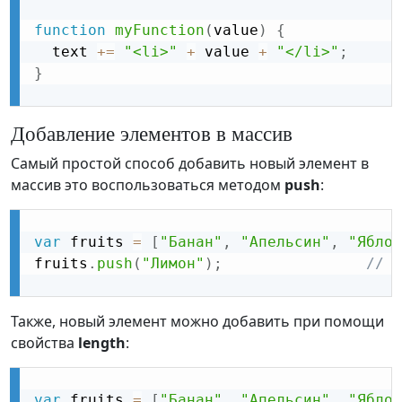
function
myFunction
(
value
)
{
  text 
+
=
"<li>"
+
 value 
+
"</li>"
;
}
Добавление элементов в массив
Самый простой способ добавить новый элемент в
массив это воспользоваться методом
push
:
var
 fruits 
=
[
"Банан"
,
"Апельсин"
,
"Яблок
fruits
.
push
(
"Лимон"
)
;
// д
Также, новый элемент можно добавить при помощи
свойства
length
:
var
 fruits 
=
[
"Банан"
,
"Апельсин"
,
"Яблок