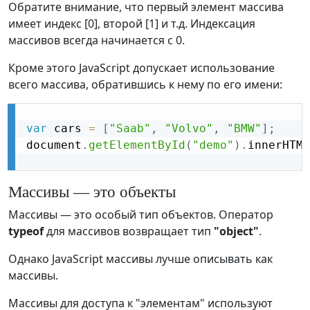
Обратите внимание, что первый элемент массива
имеет индекс [0], второй [1] и т.д. Индексация
массивов всегда начинается с 0.
Кроме этого JavaScript допускает использование
всего массива, обратившись к нему по его имени:
var
 cars 
=
[
"Saab"
,
"Volvo"
,
"BMW"
]
;
document
.
getElementById
(
"demo"
)
.
innerHTML
Массивы — это объекты
Массивы — это особый тип объектов. Оператор
typeof
для массивов возвращает тип
"object"
.
Однако JavaScript массивы лучше описывать как
массивы.
Массивы для доступа к "элементам" используют