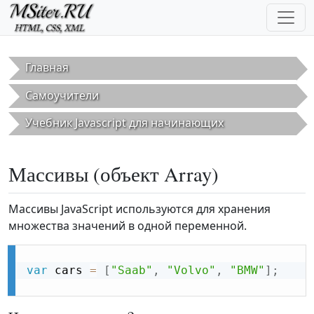
Перейти к основному содержанию
Главная
Самоучители
Учебник Javascript для начинающих
Массивы (объект Array)
Массивы JavaScript используются для хранения
множества значений в одной переменной.
var
 cars 
=
[
"Saab"
,
"Volvo"
,
"BMW"
]
;