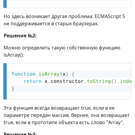
Но здесь возникает другая проблема: ECMAScript 5
не поддерживается в старых браузерах.
Решение №2:
Можно определить такую собственную функцию
isArray():
function
isArray
(
x
)
{
return
 x
.
constructor
.
toString
(
)
.
index
}
Эта функция всегда возвращает true, если в ее
параметре передан массив. Вернее, она возвращает
true, если в прототипе объекта есть слово "Array".
Решение №3: