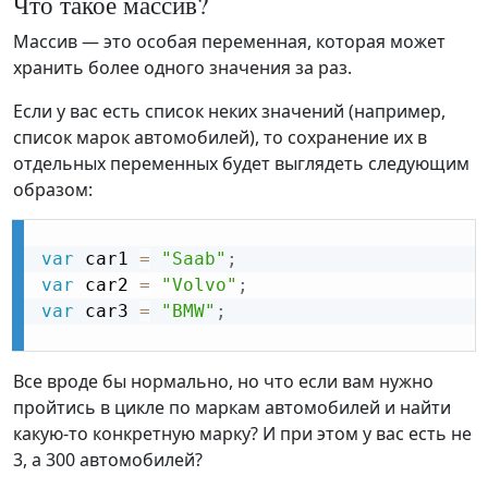
Что такое массив?
Массив — это особая переменная, которая может
хранить более одного значения за раз.
Если у вас есть список неких значений (например,
список марок автомобилей), то сохранение их в
отдельных переменных будет выглядеть следующим
образом:
var
 car1 
=
"Saab"
;
var
 car2 
=
"Volvo"
;
var
 car3 
=
"BMW"
;
Все вроде бы нормально, но что если вам нужно
пройтись в цикле по маркам автомобилей и найти
какую-то конкретную марку? И при этом у вас есть не
3, а 300 автомобилей?