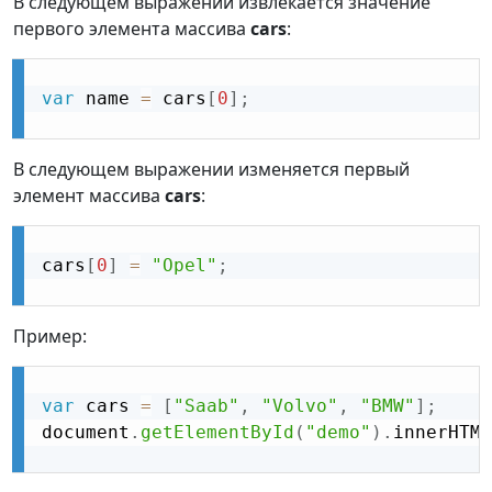
В следующем выражении извлекается значение
первого элемента массива
cars
:
var
 name 
=
 cars
[
0
]
;
В следующем выражении изменяется первый
элемент массива
cars
:
cars
[
0
]
=
"Opel"
;
Пример:
var
 cars 
=
[
"Saab"
,
"Volvo"
,
"BMW"
]
;
document
.
getElementById
(
"demo"
)
.
innerHTML