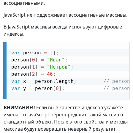
ассоциативными.
JavaScript не поддерживает ассоциативные массивы.
В JavaScript массивы всегда используют цифровые
индексы.
var
 person 
=
[
]
;
person
[
0
]
=
"Иван"
;
person
[
1
]
=
"Петров"
;
person
[
2
]
=
46
;
var
 x 
=
 person
.
length
;
// person.
var
 y 
=
 person
[
0
]
;
// person[
ВНИМАНИЕ!!
Если вы в качестве индексов укажете
имена, то JavaScript переопределит такой массив в
стандартный объект. После этого свойства и методы
массива будут возвращать неверный результат.