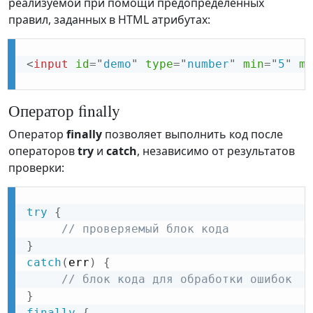
реализуемой при помощи предопределенных
правил, заданных в HTML атрибутах:
<
input
id
=
"
demo
"
type
=
"
number
"
min
=
"
5
"
ma
Оператор finally
Оператор
finally
позволяет выполнить код после
операторов
try
и
catch
, независимо от результатов
проверки:
try
{
// проверяемый блок кода
}
catch
(
err
)
{
// блок кода для обработки ошибок
}
finally
{