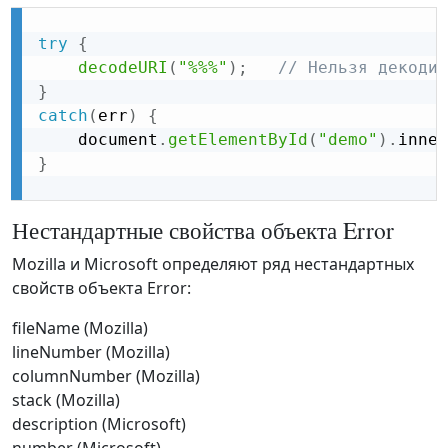
try
{
decodeURI
(
"%%%"
)
;
// Нельзя декодир
}
catch
(
err
)
{
    document
.
getElementById
(
"demo"
)
.
inner
}
Нестандартные свойства объекта Error
Mozilla и Microsoft определяют ряд нестандартных
свойств объекта Error:
fileName (Mozilla)
lineNumber (Mozilla)
columnNumber (Mozilla)
stack (Mozilla)
description (Microsoft)