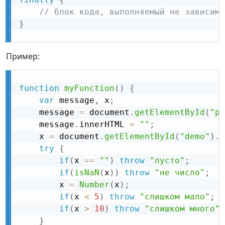
// блок кода, выполняемый не зависимо
}
Пример:
function
myFunction
(
)
{
var
 message
,
 x
;
    message 
=
 document
.
getElementById
(
"p0
    message
.
innerHTML 
=
""
;
    x 
=
 document
.
getElementById
(
"demo"
)
.
v
try
{
if
(
x 
==
""
)
throw
"пусто"
;
if
(
isNaN
(
x
)
)
throw
"не число"
;
        x 
=
Number
(
x
)
;
if
(
x 
<
5
)
throw
"слишком мало"
;
if
(
x 
>
10
)
throw
"слишком много"
;
}