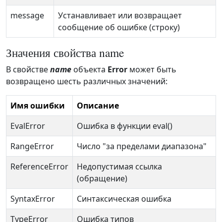
message
Устанавливает или возвращает
сообщение об ошибке (строку)
Значения свойства name
В свойстве
name
объекта
Error
может быть
возвращено шесть различных значений:
Имя ошибки
Описание
EvalError
Ошибка в функции eval()
RangeError
Число "за пределами диапазона"
ReferenceError
Недопустимая ссылка
(обращение)
SyntaxError
Синтаксическая ошибка
TypeError
Ошибка типов