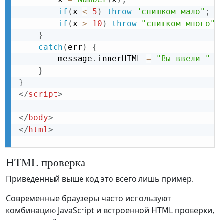
if
(
x 
<
5
)
throw
"слишком мало"
;
if
(
x 
>
10
)
throw
"слишком много"
;
}
catch
(
err
)
{
        message
.
innerHTML 
=
"Вы ввели "
+
}
}
</
script
>
</
body
>
</
html
>
HTML проверка
Приведенный выше код это всего лишь пример.
Современные браузеры часто используют
комбинацию JavaScript и встроенной HTML проверки,