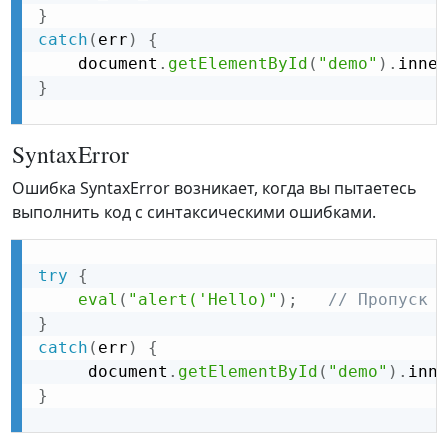
}
catch
(
err
)
{
    document
.
getElementById
(
"demo"
)
.
inner
}
SyntaxError
Ошибка SyntaxError возникает, когда вы пытаетесь
выполнить код с синтаксическими ошибками.
try
{
eval
(
"alert('Hello)"
)
;
// Пропуск '
}
catch
(
err
)
{
     document
.
getElementById
(
"demo"
)
.
inne
}