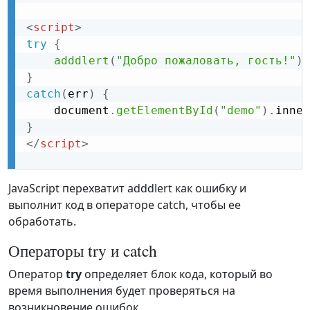
<
script
>
try
{
adddlert
(
"Добро пожаловать, гость!"
)
;
}
catch
(
err
)
{
    document
.
getElementById
(
"demo"
)
.
inner
}
</
script
>
JavaScript перехватит adddlert как ошибку и
выполнит код в операторе catch, чтобы ее
обработать.
Операторы try и catch
Оператор
try
определяет блок кода, который во
время выполнения будет проверяться на
возникновение ошибок.