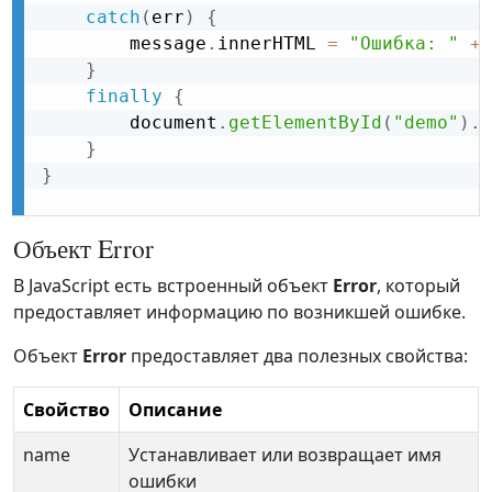
catch
(
err
)
{
        message
.
innerHTML 
=
"Ошибка: "
+
 
}
finally
{
        document
.
getElementById
(
"demo"
)
.
v
}
}
Объект Error
В JavaScript есть встроенный объект
Error
, который
предоставляет информацию по возникшей ошибке.
Объект
Error
предоставляет два полезных свойства:
Свойство
Описание
name
Устанавливает или возвращает имя
ошибки