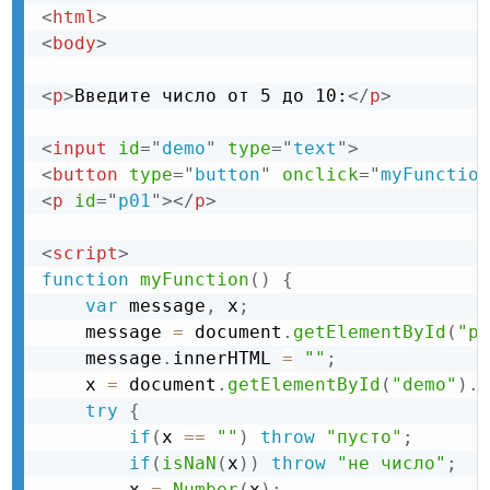
<
html
>
<
body
>
<
p
>
Введите число от 5 до 10:
</
p
>
<
input
id
=
"
demo
"
type
=
"
text
"
>
<
button
type
=
"
button
"
onclick
=
"
myFunction
<
p
id
=
"
p01
"
>
</
p
>
<
script
>
function
myFunction
(
)
{
var
 message
,
 x
;
    message 
=
 document
.
getElementById
(
"p0
    message
.
innerHTML 
=
""
;
    x 
=
 document
.
getElementById
(
"demo"
)
.
v
try
{
if
(
x 
==
""
)
throw
"пусто"
;
if
(
isNaN
(
x
)
)
throw
"не число"
;
        x 
=
Number
(
x
)
;