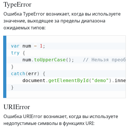
TypeError
Ошибка TypeError возникает, когда вы используете
значение, выходящее за пределы диапазона
ожидаемых типов:
var
 num 
=
1
;
try
{
    num
.
toUpperCase
(
)
;
// Нельзя преобр
}
catch
(
err
)
{
    document
.
getElementById
(
"demo"
)
.
inner
}
URIError
Ошибка URIError возникает, когда вы используете
недопустимые символы в функциях URI: