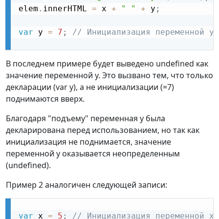
elem
.
innerHTML 
=
 x 
+
" "
+
 y
;
/
var
 y 
=
7
;
// Инициализация переменной y 
В последнем примере будет выведено undefined как
значение переменной y. Это вызвано тем, что только
декларации (var y), а не инициализации (=7)
поднимаются вверх.
Благодаря "подъему" переменная y была
декларирована перед использованием, но так как
инициализация не поднимается, значение
переменной y оказывается неопределенным
(undefined).
Пример 2 аналогичен следующей записи:
var
 x 
=
5
;
// Инициализация переменной x