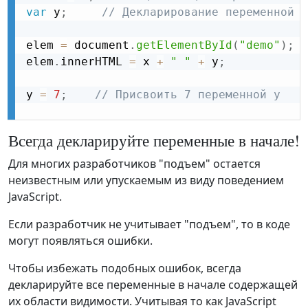
var
 y
;
// Декларирование переменной y
elem 
=
 document
.
getElementById
(
"demo"
)
;
/
elem
.
innerHTML 
=
 x 
+
" "
+
 y
;
/
y 
=
7
;
// Присвоить 7 переменной y 
Всегда декларируйте переменные в начале!
Для многих разработчиков "подъем" остается
неизвестным или упускаемым из виду поведением
JavaScript.
Если разработчик не учитывает "подъем", то в коде
могут появляться ошибки.
Чтобы избежать подобных ошибок, всегда
декларируйте все переменные в начале содержащей
их области видимости. Учитывая то как JavaScript