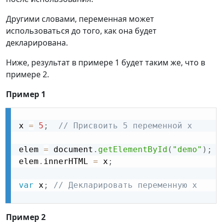
Другими словами, переменная может
использоваться до того, как она будет
декларирована.
Ниже, результат в примере 1 будет таким же, что в
примере 2.
Пример 1
x 
=
5
;
// Присвоить 5 переменной x
elem 
=
 document
.
getElementById
(
"demo"
)
;
/
elem
.
innerHTML 
=
 x
;
/
var
 x
;
// Декларировать переменную x
Пример 2