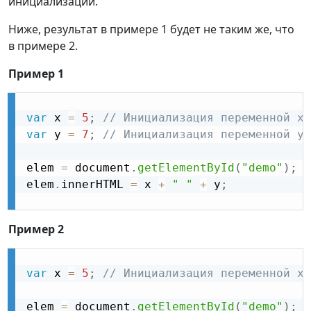
инициализации.
Ниже, результат в примере 1 будет не таким же, что
в примере 2.
Пример 1
var
 x 
=
5
;
// Инициализация переменной x
var
 y 
=
7
;
// Инициализация переменной y
elem 
=
 document
.
getElementById
(
"demo"
)
;
/
elem
.
innerHTML 
=
 x 
+
" "
+
 y
;
/
Пример 2
var
 x 
=
5
;
// Инициализация переменной x
elem 
=
 document
.
getElementById
(
"demo"
)
;
/