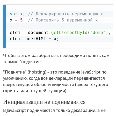
var
 x
;
// Декларировать переменную x
x 
=
5
;
// Присвоить 5 переменной x
elem 
=
 document
.
getElementById
(
"demo"
)
;
/
elem
.
innerHTML 
=
 x
;
/
Чтобы в этом разобраться, необходимо понять сам
термин "поднятие".
"Поднятие" (hoisting) – это поведение JavaScript по
умолчанию, когда все декларации передвигаются
вверх текущей области видимости (вверх текущего
скрипта или текущей функции).
Инициализации не поднимаются
В JavaScript поднимаются только декларации, а не