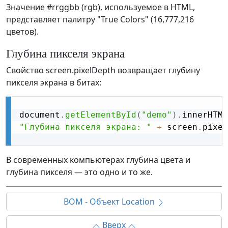
Значение #rrggbb (rgb), используемое в HTML,
представляет палитру "True Colors" (16,777,216
цветов).
Глубина пикселя экрана
Свойство screen.pixelDepth возвращает глубину
пикселя экрана в битах:
document
.
getElementById
(
"demo"
)
.
innerHTML
"Глубина пикселя экрана: "
+
 screen
.
pixel
В современных компьютерах глубина цвета и
глубина пикселя — это одно и то же.
BOM - Объект Location
Вверх