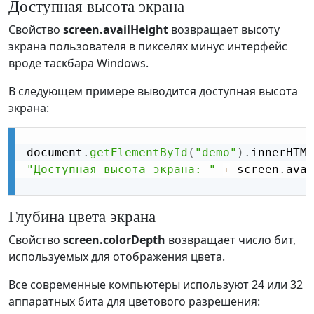
Доступная высота экрана
Свойство
screen.availHeight
возвращает высоту
экрана пользователя в пикселях минус интерфейс
вроде таскбара Windows.
В следующем примере выводится доступная высота
экрана:
document
.
getElementById
(
"demo"
)
.
innerHTML
"Доступная высота экрана: "
+
 screen
.
avai
Глубина цвета экрана
Свойство
screen.colorDepth
возвращает число бит,
используемых для отображения цвета.
Все современные компьютеры используют 24 или 32
аппаратных бита для цветового разрешения: