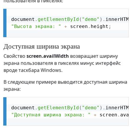
пользователя в пикселях:
document
.
getElementById
(
"demo"
)
.
innerHTML
"Высота экрана: "
+
 screen
.
height
;
Доступная ширина экрана
Свойство
screen.availWidth
возвращает ширину
экрана пользователя в пикселях минус интерфейс
вроде таскбара Windows.
В следующем примере выводится доступная ширина
экрана:
document
.
getElementById
(
"demo"
)
.
innerHTML
"Доступная ширина экрана: "
+
 screen
.
avai