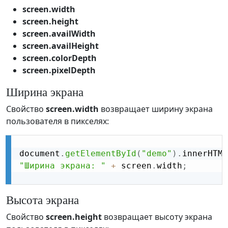
screen.width
screen.height
screen.availWidth
screen.availHeight
screen.colorDepth
screen.pixelDepth
Ширина экрана
Свойство
screen.width
возвращает ширину экрана
пользователя в пикселях:
document
.
getElementById
(
"demo"
)
.
innerHTML
"Ширина экрана: "
+
 screen
.
width
;
Высота экрана
Свойство
screen.height
возвращает высоту экрана