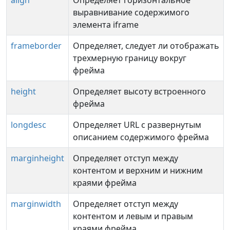
align
Определяет горизонтальное
выравнивание содержимого
элемента iframe
frameborder
Определяет, следует ли отображать
трехмерную границу вокруг
фрейма
height
Определяет высоту встроенного
фрейма
longdesc
Определяет URL с развернутым
описанием содержимого фрейма
marginheight
Определяет отступ между
контентом и верхним и нижним
краями фрейма
marginwidth
Определяет отступ между
контентом и левым и правым
краями фрейма