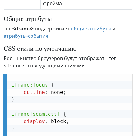
фрейма
Общие атрибуты
Тег
<iframe>
поддерживает
общие атрибуты
и
атрибуты-события
.
CSS стили по умолчанию
Большинство браузеров будут отображать тег
<iframe> со следующими стилями
iframe:focus
{
outline
:
 none
;
}
iframe[seamless]
{
display
:
 block
;
}