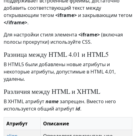
поддерживает встроенные фреймы, достаточно
добавить соответствующий текст между
открывающим тегом
<iframe>
и закрывающим тегом
</iframe>
.
Для настройки стиля элемента
<iframe>
(включая
полосы прокрутки) используйте CSS.
Разница между HTML 4.01 и HTML5
В HTML5 были добавлены новые атрибуты и
некоторые атрибуты, допустимые в HTML 4.01,
удалены.
Различия между HTML и XHTML
В XHTML атрибут
name
запрещен. Вместо него
используется общий атрибут
id
.
Атрибут
Описание