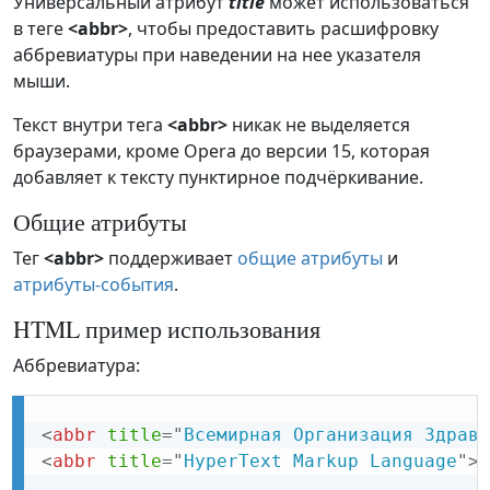
Универсальный атрибут
title
может использоваться
в теге
<abbr>
, чтобы предоставить расшифровку
аббревиатуры при наведении на нее указателя
мыши.
Текст внутри тега
<abbr>
никак не выделяется
браузерами, кроме Opera до версии 15, которая
добавляет к тексту пунктирное подчёркивание.
Общие атрибуты
Тег
<abbr>
поддерживает
общие атрибуты
и
атрибуты-события
.
HTML пример использования
Аббревиатура:
<
abbr
title
=
"
Всемирная Организация Здраво
<
abbr
title
=
"
HyperText Markup Language
"
>
H