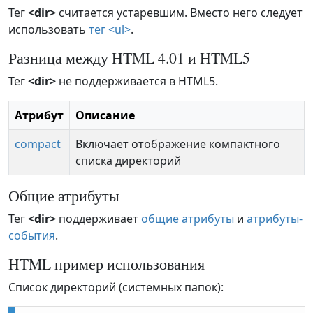
Тег
<dir>
считается устаревшим. Вместо него следует
использовать
тег <ul>
.
Разница между HTML 4.01 и HTML5
Тег
<dir>
не поддерживается в HTML5.
Атрибут
Описание
compact
Включает отображение компактного
списка директорий
Общие атрибуты
Тег
<dir>
поддерживает
общие атрибуты
и
атрибуты-
события
.
HTML пример использования
Список директорий (системных папок):