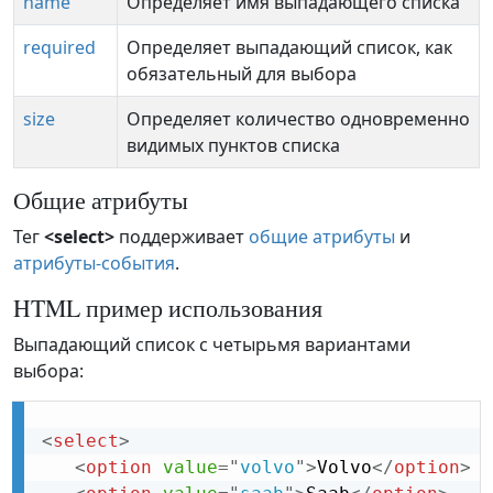
name
Определяет имя выпадающего списка
required
Определяет выпадающий список, как
обязательный для выбора
size
Определяет количество одновременно
видимых пунктов списка
Общие атрибуты
Тег
<select>
поддерживает
общие атрибуты
и
атрибуты-события
.
HTML пример использования
Выпадающий список с четырьмя вариантами
выбора:
<
select
>
<
option
value
=
"
volvo
"
>
Volvo
</
option
>