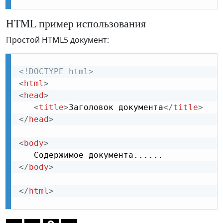
HTML пример использования
Простой HTML5 документ:
<!DOCTYPE html>
<
html
>
<
head
>
<
title
>
Заголовок документа
</
title
>
</
head
>
<
body
>
</
body
>
</
html
>