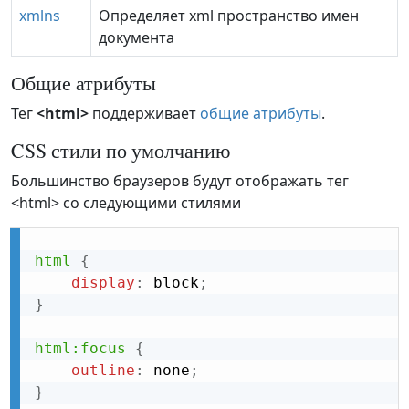
xmlns
Определяет xml пространство имен
документа
Общие атрибуты
Тег
<html>
поддерживает
общие атрибуты
.
CSS стили по умолчанию
Большинство браузеров будут отображать тег
<html> со следующими стилями
html
{
display
:
 block
;
}
html:focus
{
outline
:
 none
;
}