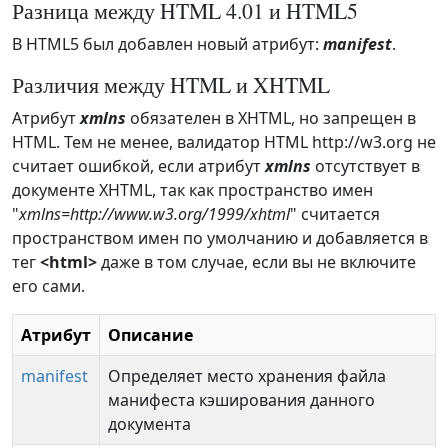
Разница между HTML 4.01 и HTML5
В HTML5 был добавлен новый атрибут:
manifest
.
Различия между HTML и XHTML
Атрибут
xmlns
обязателен в XHTML, но запрещен в
HTML. Тем не менее, валидатор HTML http://w3.org не
считает ошибкой, если атрибут
xmlns
отсутствует в
документе XHTML, так как пространство имен
"
xmlns=http://www.w3.org/1999/xhtml
" считается
пространством имен по умолчанию и добавляется в
тег
<html>
даже в том случае, если вы не включите
его сами.
Атрибут
Описание
manifest
Определяет место хранения файла
манифеста кэширования данного
документа