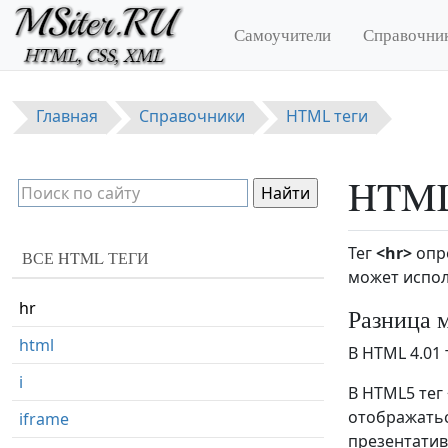
Перейти к основному содержанию
font
Самоучители
Справочни
footer
form
Главная
Справочники
HTML теги
frame
frameset
HTML 
h1-h6
head
Тег
<hr>
опре
ВСЕ HTML ТЕГИ
header
может испол
hr
Разница 
html
В HTML 4.01 
i
В HTML5 тег
отображатьс
iframe
презентатив