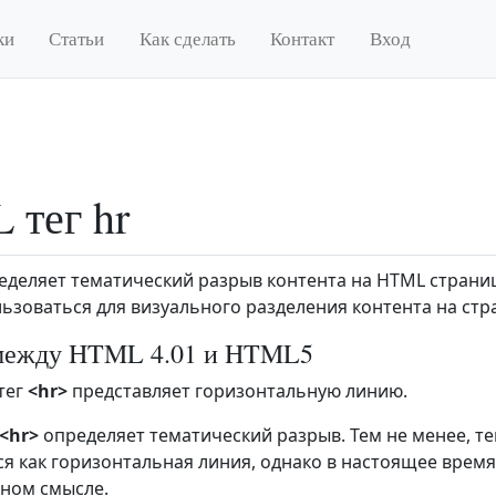
ки
Статьи
Как сделать
Контакт
Вход
тег hr
деляет тематический разрыв контента на HTML страниц
ьзоваться для визуального разделения контента на стр
между HTML 4.01 и HTML5
тег
<hr>
представляет горизонтальную линию.
<hr>
определяет тематический разрыв. Тем не менее, т
я как горизонтальная линия, однако в настоящее время
ном смысле.