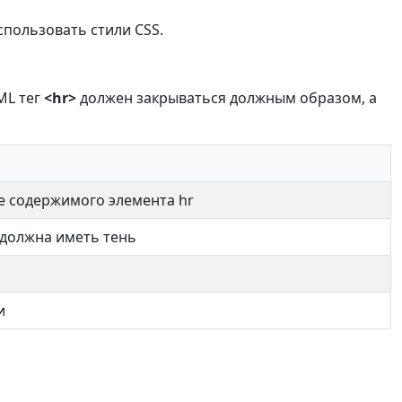
спользовать стили CSS.
ML тег
<hr>
должен закрываться должным образом, а
 содержимого элемента hr
 должна иметь тень
и