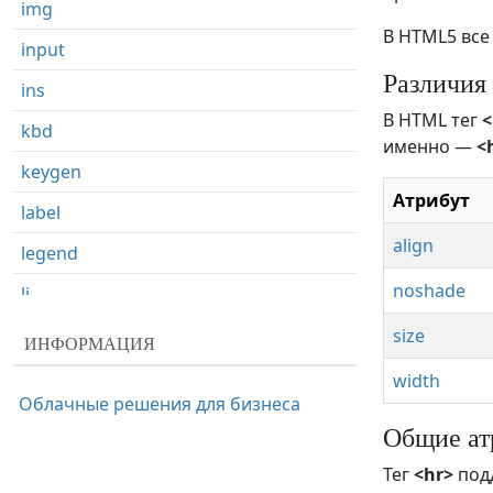
img
В HTML5 все
input
Различи
ins
В HTML тег
<
kbd
именно —
<
keygen
Атрибут
label
align
legend
noshade
li
link
size
ИНФОРМАЦИЯ
main
width
Облачные решения для бизнеса
map
Общие ат
mark
Тег
<hr>
под