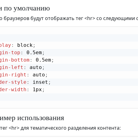
и по умолчанию
 браузеров будут отображать тег <hr> со следующими 
play
:
 block
;
gin-top
:
 0.5em
;
gin-bottom
:
 0.5em
;
gin-left
:
 auto
;
gin-right
:
 auto
;
der-style
:
 inset
;
der-width
:
 1px
;
мер использования
тег <hr> для тематического разделения контента: