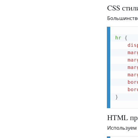
menu
CSS стил
menuitem
Большинство
meta
meter
hr
{
dis
nav
mar
noframes
mar
mar
noscript
mar
object
bor
bor
ol
}
optgroup
option
HTML при
output
Используем 