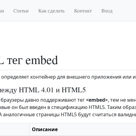
ки
Статьи
Как сделать
Контакт
Вход
 тег embed
определяет контейнер для внешнего приложения или ин
между HTML 4.01 и HTML5
 браузеры давно поддерживают тег
<embed>
, тем не ме
рвые он был введен в спецификацию HTML5. Таким образ
А аналогичные страницы HTML5 будут считаться валидн
Описание