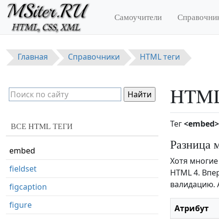
Перейти к основному содержанию
dfn
Самоучители
Справочни
dialog
dir
Главная
Справочники
HTML теги
div
dl
HTML
DOCTYPE
dt
Тег
<embed>
ВСЕ HTML ТЕГИ
em
Разница 
embed
Хотя многие
fieldset
HTML 4. Впе
валидацию. 
figcaption
figure
Атрибут