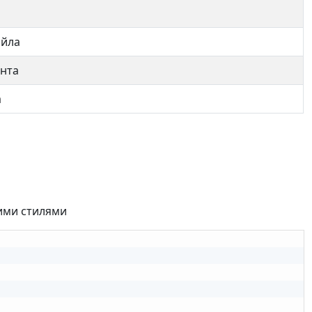
айла
ента
а
ими стилями