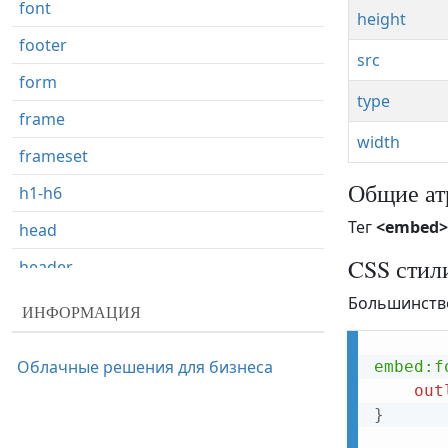
font
height
footer
src
form
type
frame
width
frameset
Общие ат
h1-h6
Тег
<embed>
head
CSS стил
header
Большинство
hr
ИНФОРМАЦИЯ
html
Облачные решения для бизнеса
embed:f
i
out
iframe
}