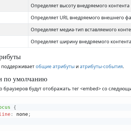
Определяет высоту внедряемого контента
Определяет URL внедряемого внешнего ф
Определяет медиа-тип вставляемого конт
Определяет ширину внедряемого контент
рибуты
поддерживает
общие атрибуты
и
атрибуты-события
.
и по умолчанию
 браузеров будут отображать тег <embed> со следующ
ocus
{
line
:
 none
;