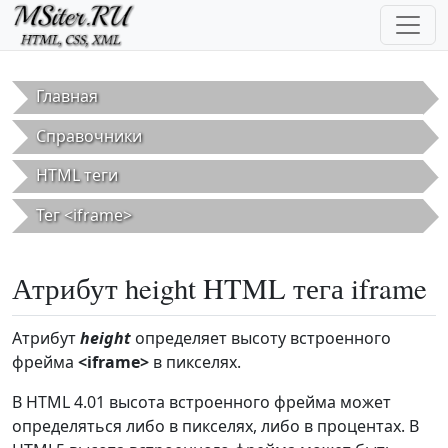
Перейти к основному содержанию
Главная
Справочники
HTML теги
Тег <iframe>
Атрибут height HTML тега iframe
Атрибут
height
определяет высоту встроенного
фрейма
<iframe>
в пикселях.
В HTML 4.01 высота встроенного фрейма может
определяться либо в пикселях, либо в процентах. В