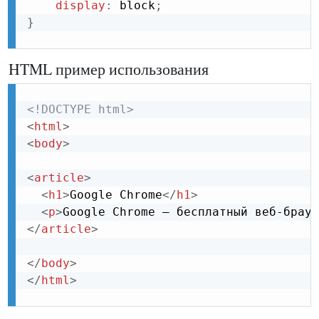
display
:
 block
;
}
HTML пример использования
<!DOCTYPE html>
<
html
>
<
body
>
<
article
>
<
h1
>
Google Chrome
</
h1
>
<
p
>
Google Chrome – бесплатный веб-брауз
</
article
>
</
body
>
</
html
>