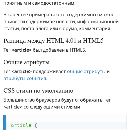
понятным и самодостаточным.
В качестве примера такого содержимого можно
привести содержимое новости, информационной
статьи, поста блога или форума, комментария.
Разница между HTML 4.01 и HTML5
Тег
<article>
был добавлен в HTML5.
Общие атрибуты
Тег
<article>
поддерживает
общие атрибуты
и
атрибуты-события
.
CSS стили по умолчанию
Большинство браузеров будут отображать тег
<article> со следующими стилями
article
{