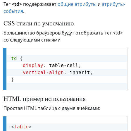
Тег
<td>
поддерживает
общие атрибуты
и
атрибуты-
события
.
CSS стили по умолчанию
Большинство браузеров будут отображать тег <td>
со следующими стилями
td
{
display
:
 table-cell
;
vertical-align
:
 inherit
;
}
HTML пример использования
Простая HTML таблица с двумя ячейками:
<
table
>