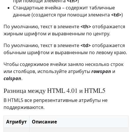
при помощи элемента
<th>
)
Стандартные ячейка – содержит табличные
данные (создается при помощи элемента
<td>
)
По умолчанию, текст в элементе
<th>
отображается
жирным шрифтом и выравненным по центру.
По умолчанию, текст в элементе
<td>
отображается
обычным шрифтом и выравненным по левому краю.
Чтобы содержимое ячейки заняло несколько строк
или столбцов, используйте атрибуты
rowspan
и
colspan
.
Разница между HTML 4.01 и HTML5
В HTML5 все репрезентативные атрибуты не
поддерживаются.
Атрибут
Описание