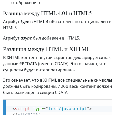
отображению
Разница между HTML 4.01 и HTML5
Атрибут
type
в HTML 4 обязателен, но оптционален в
HTML5.
Атрибут
async
был добавлен в HTML5.
Различия между HTML и XHTML
В XHTML контент внутри скриптов декларируется как
данные #PCDATA (вместо CDATA). Это означает, что
сущности будут интерпретированы.
Это означает, что в XHTML все специальные символы
должны быть кодированы, либо весь контент должен
быть размещен в секции CDATA:
<
script
type
=
"
text/javascript
"
>
 //
<![CDATA[
