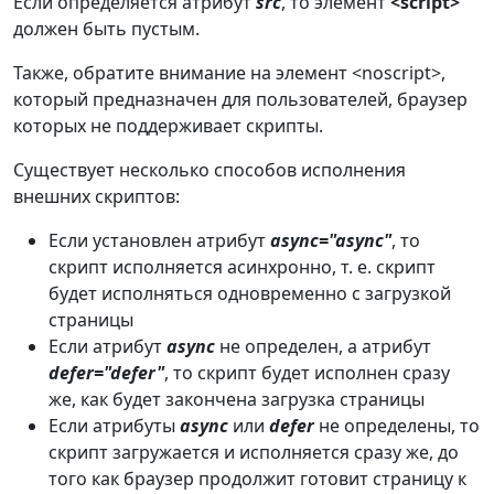
Если определяется атрибут
src
, то элемент
<script>
должен быть пустым.
Также, обратите внимание на элемент <noscript>,
который предназначен для пользователей, браузер
которых не поддерживает скрипты.
Существует несколько способов исполнения
внешних скриптов:
Если установлен атрибут
async="async"
, то
скрипт исполняется асинхронно, т. е. скрипт
будет исполняться одновременно с загрузкой
страницы
Если атрибут
async
не определен, а атрибут
defer="defer"
, то скрипт будет исполнен сразу
же, как будет закончена загрузка страницы
Если атрибуты
async
или
defer
не определены, то
скрипт загружается и исполняется сразу же, до
того как браузер продолжит готовит страницу к