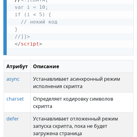
 var i = 10;

 if (i < 5) {

   // некий код

 }

 //]]>
</
script
>
Атрибут
Описание
async
Устанавливает асинхронный режим
исполнения скрипта
charset
Определяет кодировку символов
скрипта
defer
Устанавливает отложенный режим
запуска скрипта, пока не будет
загружена страница