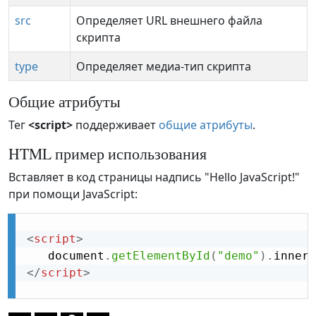
src
Определяет URL внешнего файла
скрипта
type
Определяет медиа-тип скрипта
Общие атрибуты
Тег
<script>
поддерживает
общие атрибуты
.
HTML пример использования
Вставляет в код страницы надпись "Hello JavaScript!"
при помощи JavaScript:
<
script
>
   document
.
getElementById
(
"demo"
)
.
innerH
</
script
>