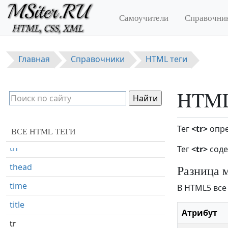
Перейти к основному содержанию
summary
Самоучители
Справочни
sup
table
Главная
Справочники
HTML теги
tbody
td
HTML 
textarea
Тег
<tr>
опре
tfoot
ВСЕ HTML ТЕГИ
th
Тег
<tr>
соде
thead
Разница 
time
В HTML5 все
title
Атрибут
tr