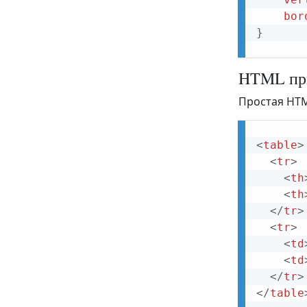
bor
}
HTML при
Простая HTM
<
table
>
<
tr
>
<
th
<
th
</
tr
>
<
tr
>
<
td
<
td
</
tr
>
</
table