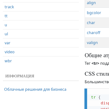
align
track
bgcolor
tt
char
u
charoff
ul
valign
var
video
Общие ат
wbr
Тег
<tr>
под
CSS стил
ИНФОРМАЦИЯ
Большинство
Облачные решения для бизнеса
tr
{
dis
ver