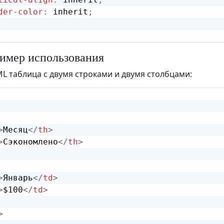
der-color
:
 inherit
;
мер использования
L таблица с двумя строками и двумя столбцами:
>
Месяц
</
th
>
>
Сэкономлено
</
th
>
>
Январь
</
td
>
>
$100
</
td
>
>