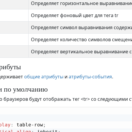
Определяет горизонтальное выравнивание
Определяет фоновый цвет для тега tr
Определяет символ выравнивания содерж
Определяет количество символов смещения
Определяет вертикальное выравнивание 
рибуты
держивает
общие атрибуты
и
атрибуты-события
.
и по умолчанию
 браузеров будут отображать тег <tr> со следующими 
play
:
 table-row
;
tical-align
:
 inherit
;