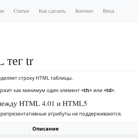
ки
Статьи
Как сделать
Контакт
Вход
тег tr
деляет строку HTML таблицы.
ржит как минимум один элемент
<th>
или
<td>
.
между HTML 4.01 и HTML5
 репрезентативные атрибуты не поддерживаются.
Описание