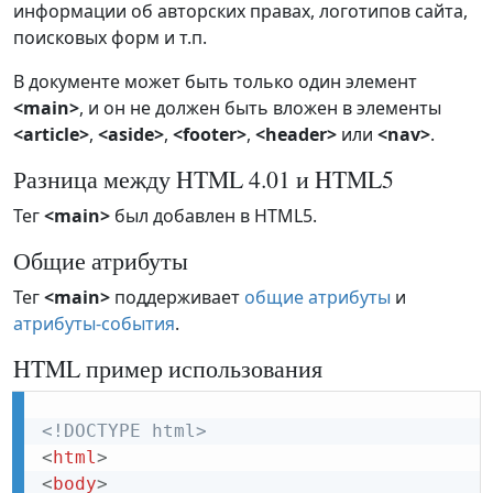
информации об авторских правах, логотипов сайта,
поисковых форм и т.п.
В документе может быть только один элемент
<main>
, и он не должен быть вложен в элементы
<article>
,
<aside>
,
<footer>
,
<header>
или
<nav>
.
Разница между HTML 4.01 и HTML5
Тег
<main>
был добавлен в HTML5.
Общие атрибуты
Тег
<main>
поддерживает
общие атрибуты
и
атрибуты-события
.
HTML пример использования
<!DOCTYPE html>
<
html
>
<
body
>