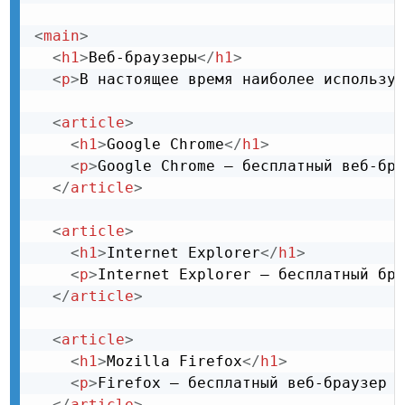
<
main
>
<
h1
>
Веб-браузеры
</
h1
>
<
p
>
В настоящее время наиболее используе
<
article
>
<
h1
>
Google Chrome
</
h1
>
<
p
>
Google Chrome — бесплатный веб-бра
</
article
>
<
article
>
<
h1
>
Internet Explorer
</
h1
>
<
p
>
Internet Explorer — бесплатный бра
</
article
>
<
article
>
<
h1
>
Mozilla Firefox
</
h1
>
<
p
>
Firefox — бесплатный веб-браузер с
</
article
>