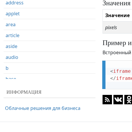
Значения
address
applet
Значение
area
pixels
article
Пример и
aside
Встроенный 
audio
b
<
iframe
</
ifram
base
basefont
ИНФОРМАЦИЯ
bdi
Облачные решения для бизнеса
bdo
big