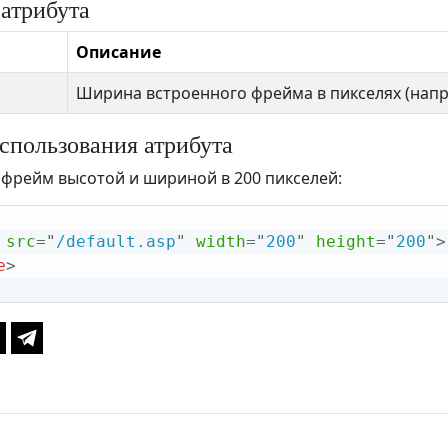
 атрибута
Описание
Ширина встроенного фрейма в пикселях (нап
спользования атрибута
фрейм высотой и шириной в 200 пикселей:
src
=
"
/default.asp
"
width
=
"
200
"
height
=
"
200
"
>
e
>