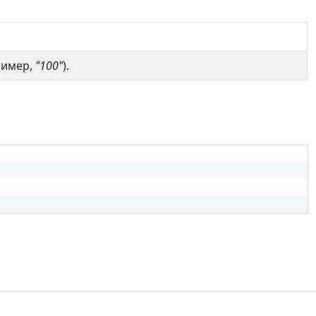
ример,
"100"
).