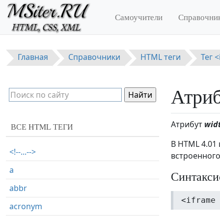
Перейти к основному содержанию
Самоучители
Справочни
Главная
Справочники
HTML теги
Тег 
Атриб
Атрибут
wid
ВСЕ HTML ТЕГИ
В HTML 4.01
<!--...-->
встроенного
a
Синтакси
abbr
<iframe
acronym