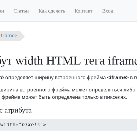
ки
Статьи
Как сделать
Контакт
Вход
<iframe>
ут width HTML тега ifram
th
определяет ширину встроенного фрейма
<iframe>
в п
 ширина встроенного фрейма может определяться либо в
 фрейма может быть определена только в пикселях.
с атрибута
 width="
pixels
">