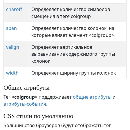
charoff
Определяет количество символов
смещения в теге colgroup
span
Определяет количество колонок, на
которые влияет элемент <colgroup>
valign
Определяет вертикальное
выравнивание содержимого группы
колонок
width
Определяет ширину группы колонок
Общие атрибуты
Тег
<colgroup>
поддерживает
общие атрибуты
и
атрибуты-события
.
CSS стили по умолчанию
Большинство браузеров будут отображать тег