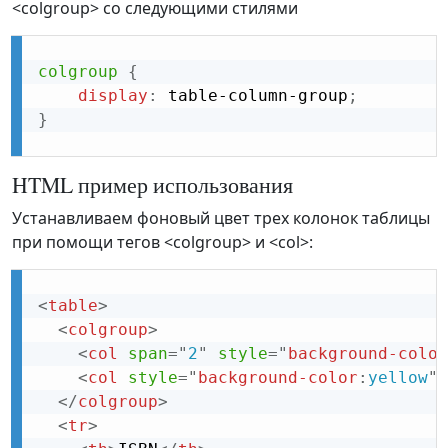
<colgroup> со следующими стилями
colgroup
{
display
:
 table-column-group
;
}
HTML пример использования
Устанавливаем фоновый цвет трех колонок таблицы
при помощи тегов <colgroup> и <col>:
<
table
>
<
colgroup
>
<
col
span
=
"
2
"
style
="
background-color
<
col
style
="
background-color
:
yellow
"
>
</
colgroup
>
<
tr
>