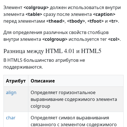
Элемент
<colgroup>
должен использоваться внутри
элемента
<table>
сразу после элемента
<caption>
перед элементами
<thead>
,
<tbody>
,
<tfoot>
и
<tr>
.
Для определения различных свойств столбцов
внутри элемента
<colgroup>
используется тег
<col>
.
Разница между HTML 4.01 и HTML5
В HTML5 большинство атрибутов не
поддерживаются.
Атрибут
Описание
align
Определяет горизонтальное
выравнивание содержимого элемента
colgroup
char
Определяет символ выравнивания
связанного с элементом содержимого