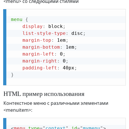
<menu> со следующими стилями
menu
{
display
:
 block
;
list-style-type
:
 disc
;
margin-top
:
 1em
;
margin-bottom
:
 1em
;
margin-left
:
 0
;
margin-right
:
 0
;
padding-left
:
 40px
;
}
HTML пример использования
Контекстное меню с различными элементами
<menuitem>:
<
menu
type
=
"
context
"
id
=
"
mymenu
"
>