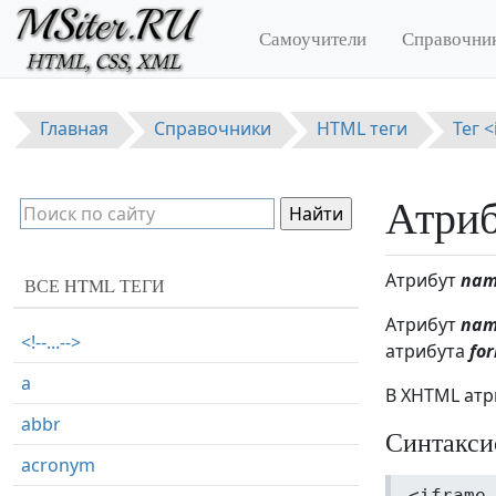
Перейти к основному содержанию
Самоучители
Справочни
Главная
Справочники
HTML теги
Тег 
Атриб
Атрибут
na
ВСЕ HTML ТЕГИ
Атрибут
na
<!--...-->
атрибута
fo
a
В XHTML ат
abbr
Синтакси
acronym
<iframe