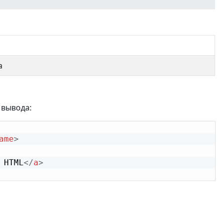
а
 вывода:
ame
>
 HTML
</
a
>