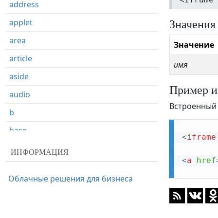
address
Значения
applet
area
Значение
article
имя
aside
Пример и
audio
Встроенный 
b
base
<
iframe
basefont
ИНФОРМАЦИЯ
<
a
href
bdi
Облачные решения для бизнеса
bdo
big