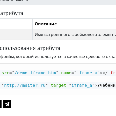
 атрибута
Описание
Имя встроенного фреймового элемент
спользования атрибута
фрейм, который используется в качестве целевого окна
src
=
"
/demo_iframe.htm
"
name
=
"
iframe_a
"
>
</
ifr
=
"
http://msiter.ru
"
target
=
"
iframe_a
"
>
Учебник