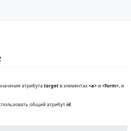
e
 значения атрибута
target
в элементах
<a>
и
<form>
, и
использовать общий атрибут
id
.