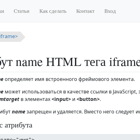
ки
Статьи
Как сделать
Контакт
Вход
<iframe>
ут name HTML тега ifram
me
определяет имя встроенного фреймового элемента.
me
может использоваться в качестве ссылки в JavaScript,
rmtarget
в элементах
<input>
и
<button>
.
рибут
name
запрещен и удаляется. Вместо него следует 
с атрибута
 name="
имя
">