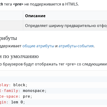
th
тега
<pre>
не поддерживается в HTML5.
Описание
Определяет ширину предварительно отфо
рибуты
ддерживает
общие атрибуты
и
атрибуты-события
.
и по умолчанию
 браузеров будут отображать тег <pre> со следующими
play
:
 block
;
t-family
:
 monospace
;
te-space
:
 pre
;
gin
:
 1em 0
;