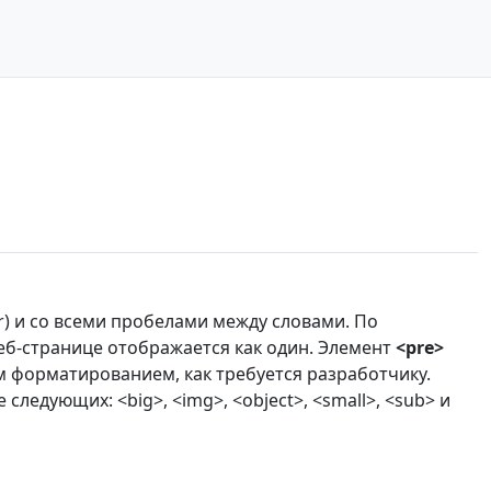
) и со всеми пробелами между словами. По
еб-странице отображается как один. Элемент
<pre>
м форматированием, как требуется разработчику.
едующих: <big>, <img>, <object>, <small>, <sub> и