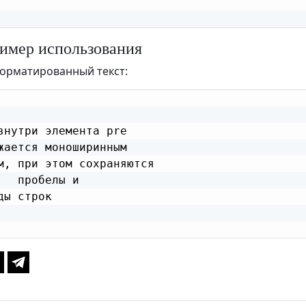
мер использования
орматированный текст:
внутри элемента pre

жается моноширинным

м, при этом сохраняются

   пробелы и
