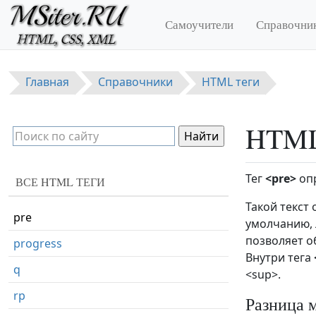
Перейти к основному содержанию
noscript
Самоучители
Справочни
object
ol
Главная
Справочники
HTML теги
optgroup
option
HTML 
output
p
Тег
<pre>
опр
ВСЕ HTML ТЕГИ
param
Такой текст
pre
умолчанию, 
позволяет о
progress
Внутри тега
q
<sup>.
rp
Разница 