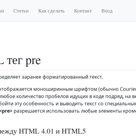
ки
Статьи
Как сделать
Контакт
Вход
тег pre
еделяет заранее форматированный текст.
 отображается моноширинным шрифтом (обычно Courier
любое количество пробелов идущих в коде подряд, на в
бойти эту особенность и выводить текст со специальны
<pre>
разрешается использовать любые элементы кроме сл
между HTML 4.01 и HTML5