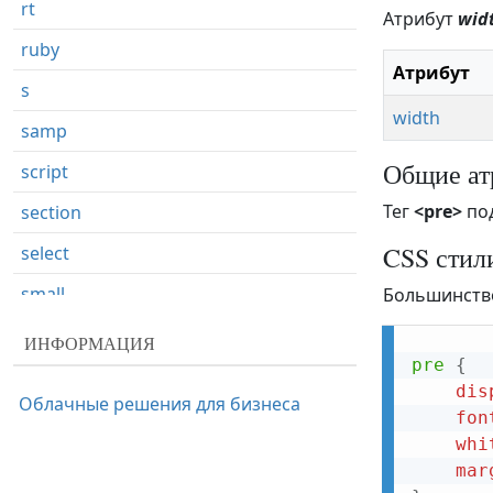
rt
Атрибут
wid
ruby
Атрибут
s
width
samp
Общие ат
script
Тег
<pre>
по
section
CSS стил
select
small
Большинство
source
ИНФОРМАЦИЯ
pre
{
span
dis
Облачные решения для бизнеса
strike
fon
whi
strong
mar