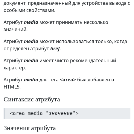
документ, предназначенный для устройства вывода с
особыми свойствами.
Атрибут
media
может принимать несколько
значений.
Атрибут
media
может использоваться только, когда
определен атрибут
href
.
Атрибут
media
имеет чисто рекомендательный
характер.
Атрибут
media
для тега
<area>
был добавлен в
HTML5.
Синтаксис атрибута
<area media="
значение
">
Значения атрибута