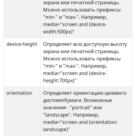
экрана или печатной страницы.
Можно использовать префиксы
"min-" и "max-". Например,
media="screen and (device-
width:500px)"
device-height
Определяет всю доступную высоту
экрана или печатной страницы.
Можно использовать префиксы
"min-" и "max-". Например,
media="screen and (device-
height:700px)"
orientation
Определяет ориентацию целевого
дисплея/бумаги. Возможные
значения - "portrait" или
"landscape". Например,
media="screen and (orientation:
landscape)"