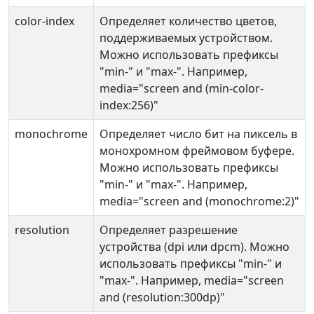
color-index
Определяет количество цветов,
поддерживаемых устройством.
Можно использовать префиксы
"min-" и "max-". Например,
media="screen and (min-color-
index:256)"
monochrome
Определяет число бит на пиксель в
монохромном фреймовом буфере.
Можно использовать префиксы
"min-" и "max-". Например,
media="screen and (monochrome:2)"
resolution
Определяет разрешение
устройства (dpi или dpcm). Можно
использовать префиксы "min-" и
"max-". Например, media="screen
and (resolution:300dp)"