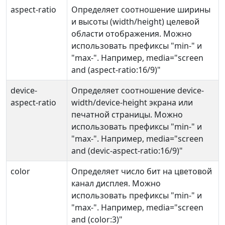
aspect-ratio
Определяет соотношение ширины
и высоты (width/height) целевой
области отображения. Можно
использовать префиксы "min-" и
"max-". Например, media="screen
and (aspect-ratio:16/9)"
device-
Определяет соотношение device-
aspect-ratio
width/device-height экрана или
печатной страницы. Можно
использовать префиксы "min-" и
"max-". Например, media="screen
and (devic-aspect-ratio:16/9)"
color
Определяет число бит на цветовой
канал дисплея. Можно
использовать префиксы "min-" и
"max-". Например, media="screen
and (color:3)"